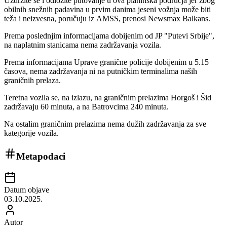
Uzdržite se i odložite putovanje u ova planinska područja jer zbog
obilnih snežnih padavina u prvim danima jeseni vožnja može biti
teža i neizvesna, poručuju iz AMSS, prenosi Newsmax Balkans.
Prema poslednjim informacijama dobijenim od JP "Putevi Srbije",
na naplatnim stanicama nema zadržavanja vozila.
Prema informacijama Uprave granične policije dobijenim u 5.15
časova, nema zadržavanja ni na putničkim terminalima naših
graničnih prelaza.
Teretna vozila se, na izlazu, na graničnim prelazima Horgoš i Šid
zadržavaju 60 minuta, a na Batrovcima 240 minuta.
Na ostalim graničnim prelazima nema dužih zadržavanja za sve
kategorije vozila.
Metapodaci
Datum objave
03.10.2025.
Autor