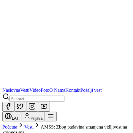
Naslovna
Vesti
Video
Foto
O Nama
Kontakt
Pošalji vest
LAT
Prijava
Početna
Vesti
AMSS: Zbog padavina smanjena vidljivost na
kolovozima