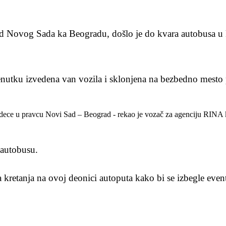
d Novog Sada ka Beogradu, došlo je do kvara autobusa u ko
enutku izvedena van vozila i sklonjena na bezbedno mesto 
ece u pravcu Novi Sad – Beograd - rekao je vozač za agenciju RINA koj
 autobusu.
 kretanja na ovoj deonici autoputa kako bi se izbegle eve