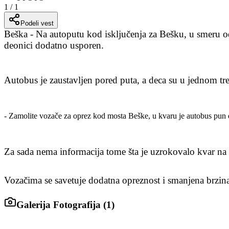
1
/
1
Podeli vest
Beška - Na autoputu kod isključenja za Bešku, u smeru o
deonici dodatno usporen.
Autobus je zaustavljen pored puta, a deca su u jednom tr
- Zamolite vozače za oprez kod mosta Beške, u kvaru je autobus pun d
Za sada nema informacija tome šta je uzrokovalo kvar na
Vozačima se savetuje dodatna opreznost i smanjena brzina
Galerija Fotografija (
1
)