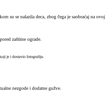
m su se nalazila deca, zbog čega je saobraćaj na ovoj
pored zaštitne ograde.
i je i dostavio fotografiju.
ntualne nezgode i dodatne gužve.