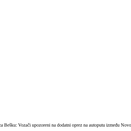
 za Bešku: Vozači upozoreni na dodatni oprez na autoputu između No