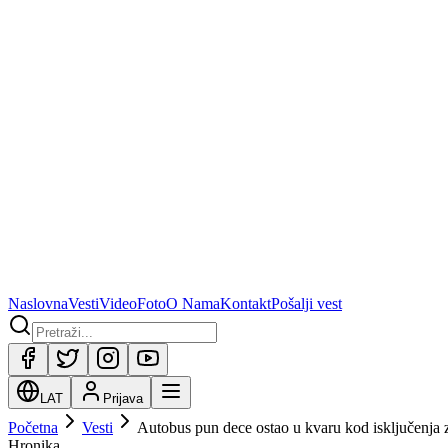
Naslovna
Vesti
Video
Foto
O Nama
Kontakt
Pošalji vest
LAT
Prijava
Početna
Vesti
Autobus pun dece ostao u kvaru kod isključenja
Hronika