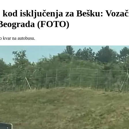
kod isključenja za Bešku: Vozač
 Beograda (FOTO)
o kvar na autobusu.