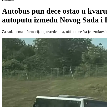
Autobus pun dece ostao u kvaru 
autoputu između Novog Sada i
Za sada nema informacija o povređenima, niti o tome šta je uzrokoval