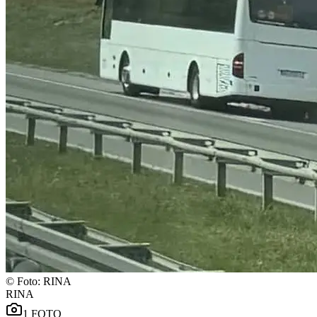
©
Foto: RINA
RINA
1
FOTO