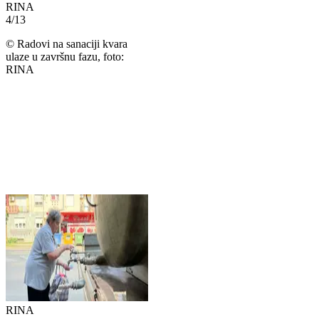
RINA
4
/
13
©
Radovi na sanaciji kvara
ulaze u završnu fazu, foto:
RINA
RINA