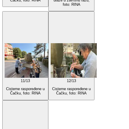
Čačku, foto: RINA
ulaze u završnu fazu,
foto: RINA
11
/
13
12
/
13
Cisterne raspoređene u
Cisterne raspoređene u
Čačku, foto: RINA
Čačku, foto: RINA