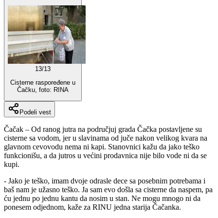
13
/
13
Cisterne raspoređene u
Čačku, foto: RINA
Podeli vest
Čačak – Od ranog jutra na područjuj grada Čačka postavljene su
cisterne sa vodom, jer u slavinama od juče nakon velikog kvara na
glavnom cevovodu nema ni kapi. Stanovnici kažu da jako teško
funkcionišu, a da jutros u većini prodavnica nije bilo vode ni da se
kupi.
- Jako je teško, imam dvoje odrasle dece sa posebnim potrebama i
baš nam je užasno teško. Ja sam evo došla sa cisterne da naspem, pa
ću jednu po jednu kantu da nosim u stan. Ne mogu mnogo ni da
ponesem odjednom, kaže za RINU jedna starija Čačanka.