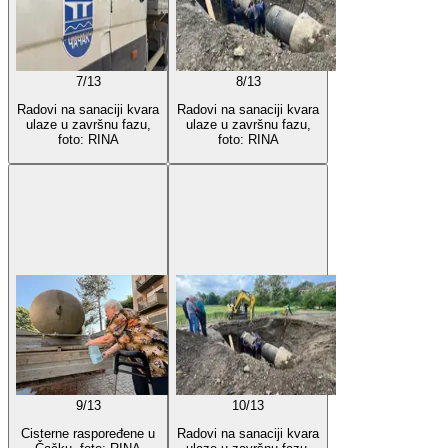
7
/
13
8
/
13
Radovi na sanaciji kvara
Radovi na sanaciji kvara
ulaze u završnu fazu,
ulaze u završnu fazu,
foto: RINA
foto: RINA
9
/
13
10
/
13
Cisterne raspoređene u
Radovi na sanaciji kvara