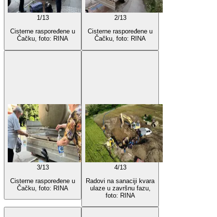
1
/
13
2
/
13
Cisterne raspoređene u
Cisterne raspoređene u
Čačku, foto: RINA
Čačku, foto: RINA
3
/
13
4
/
13
Cisterne raspoređene u
Radovi na sanaciji kvara
Čačku, foto: RINA
ulaze u završnu fazu,
foto: RINA