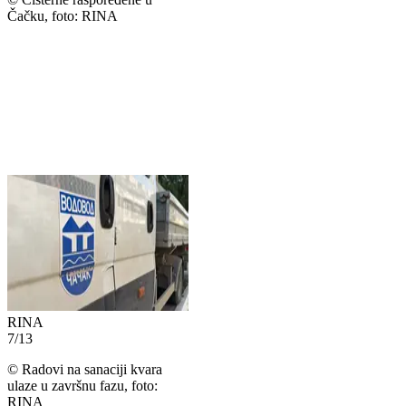
Čačku, foto: RINA
RINA
7
/
13
©
Radovi na sanaciji kvara
ulaze u završnu fazu, foto:
RINA