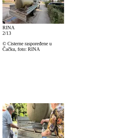
RINA
2
/
13
©
Cisterne raspoređene u
Čačku, foto: RINA