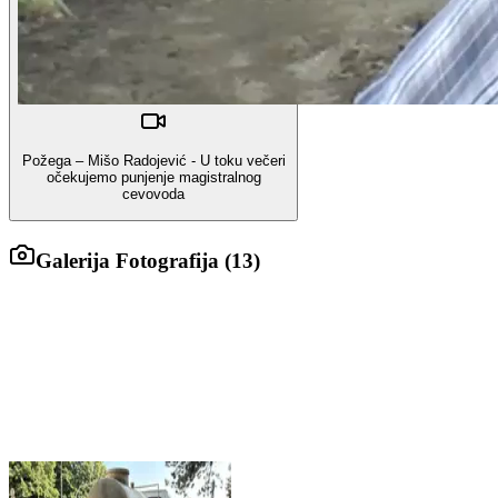
Požega – Mišo Radojević - U toku večeri
očekujemo punjenje magistralnog
cevovoda
Galerija Fotografija (
13
)