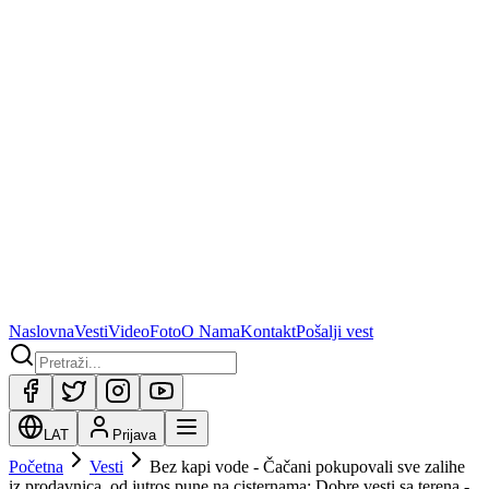
Naslovna
Vesti
Video
Foto
O Nama
Kontakt
Pošalji vest
LAT
Prijava
Početna
Vesti
Bez kapi vode - Čačani pokupovali sve zalihe
iz prodavnica, od jutros pune na cisternama: Dobre vesti sa terena -