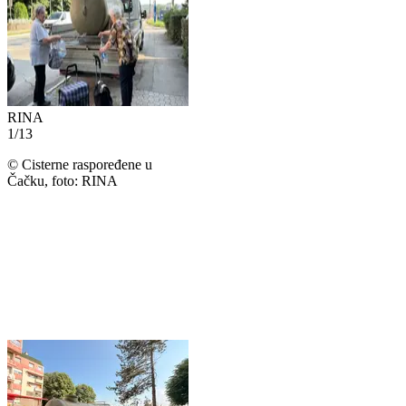
RINA
1
/
13
©
Cisterne raspoređene u
Čačku, foto: RINA