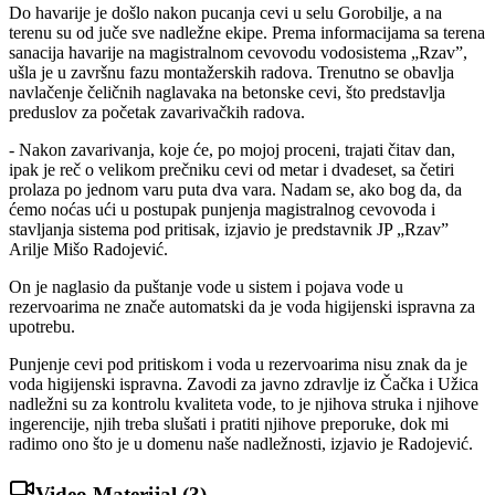
Do havarije je došlo nakon pucanja cevi u selu Gorobilje, a na
terenu su od juče sve nadležne ekipe. P
rema informacijama sa terena
sanacija havarije na magistralnom cevovodu vodosistema „Rzav”,
ušla je u završnu fazu montažerskih radova.
Trenutno se obavlja
navlačenje čeličnih naglavaka na betonske cevi, što predstavlja
preduslov za početak zavarivačkih radova.
- Nakon zavarivanja, koje će, po mojoj proceni, trajati čitav dan,
ipak je reč o velikom prečniku cevi od metar i dvadeset, sa četiri
prolaza po jednom varu puta dva vara. Nadam se, ako bog da, da
ćemo noćas ući u postupak punjenja magistralnog cevovoda i
stavljanja sistema pod pritisak, izjavio je predstavnik JP „Rzav”
Arilje Mišo Radojević.
On je naglasio da puštanje vode u sistem i pojava vode u
rezervoarima ne znače automatski da je voda higijenski ispravna za
upotrebu.
Punjenje cevi pod pritiskom i voda u rezervoarima nisu znak da je
voda higijenski ispravna. Zavodi za javno zdravlje iz Čačka i Užica
nadležni su za kontrolu kvaliteta vode, to je njihova struka i njihove
ingerencije, njih treba slušati i pratiti njihove preporuke, dok mi
radimo ono što je u domenu naše nadležnosti, izjavio je Radojević.
Video Materijal (
3
)