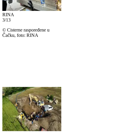
RINA
3
/
13
©
Cisterne raspoređene u
Čačku, foto: RINA