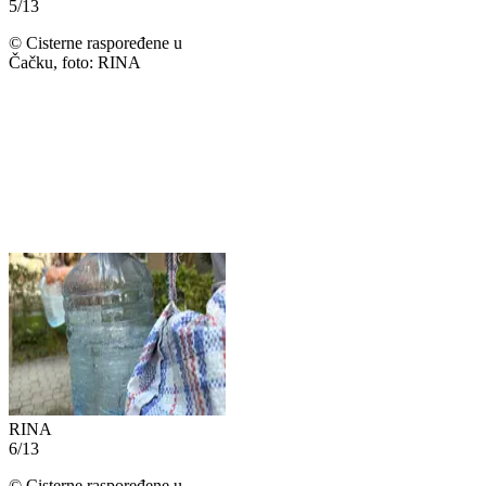
5
/
13
©
Cisterne raspoređene u
Čačku, foto: RINA
RINA
6
/
13
©
Cisterne raspoređene u