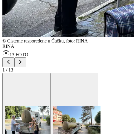
©
Cisterne raspoređene u Čačku, foto: RINA
RINA
13
FOTO
1
/
13