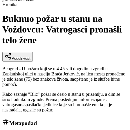
Hronika
Buknuo požar u stanu na
Voždovcu: Vatrogasci pronašli
telo žene
Podeli vest
Beograd - U požaru koji se u 4.45 sati dogodio u zgradi u
Zaplanjskoj ulici u naselju Braća Jerković, na licu mesta pronađeno
je telo žene (75) bez znakova života, saopšteno je iz službe hitne
pomoći.
Kako saznaje "Blic" požar se desio u stanu u prizemlju, a dim se
širio hodnikom zgrade. Prema poslednjim informacijama,
vatrogasno-spasilačke jedinice koje su i pronašle enu koja je
nastradala, ugasile su požar.
Metapodaci