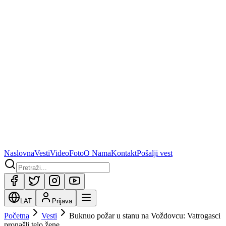
Naslovna
Vesti
Video
Foto
O Nama
Kontakt
Pošalji vest
LAT
Prijava
Početna
Vesti
Buknuo požar u stanu na Voždovcu: Vatrogasci
pronašli telo žene