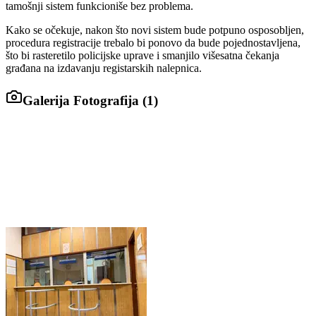
tamošnji sistem funkcioniše bez problema.
Kako se očekuje, nakon što novi sistem bude potpuno osposobljen,
procedura registracije trebalo bi ponovo da bude pojednostavljena,
što bi rasteretilo policijske uprave i smanjilo višesatna čekanja
građana na izdavanju registarskih nalepnica.
Galerija Fotografija (
1
)