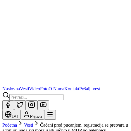
Naslovna
Vesti
Video
Foto
O Nama
Kontakt
Pošalji vest
LAT
Prijava
Početna
Vesti
Čačani pred pucanjem, registracija se pretvara u
agoniju: Sada svi moraju isključivo u MUP po nalepnicu