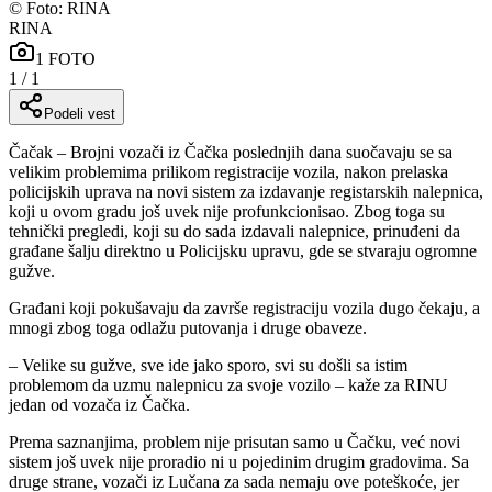
©
Foto: RINA
RINA
1
FOTO
1
/
1
Podeli vest
Čačak – Brojni vozači iz Čačka poslednjih dana suočavaju se sa
velikim problemima prilikom registracije vozila, nakon prelaska
policijskih uprava na novi sistem za izdavanje registarskih nalepnica,
koji u ovom gradu još uvek nije profunkcionisao. Zbog toga su
tehnički pregledi, koji su do sada izdavali nalepnice, prinuđeni da
građane šalju direktno u Policijsku upravu, gde se stvaraju ogromne
gužve.
Građani koji pokušavaju da završe registraciju vozila dugo čekaju, a
mnogi zbog toga odlažu putovanja i druge obaveze.
– Velike su gužve, sve ide jako sporo, svi su došli sa istim
problemom da uzmu nalepnicu za svoje vozilo – kaže za RINU
jedan od vozača iz Čačka.
Prema saznanjima, problem nije prisutan samo u Čačku, već novi
sistem još uvek nije proradio ni u pojedinim drugim gradovima. Sa
druge strane, vozači iz Lučana za sada nemaju ove poteškoće, jer