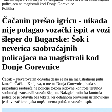
policajaca na magistrali kod Donje Gorevnice
Politika
Čačanin prešao igricu - nikada
nije polagao vozački ispit a vozi
šleper do Bugarske: Šok i
neverica saobraćajnih
policajaca na magistrali kod
Donje Gorevnice
Čačak – Neverovatan događaj desio se na na magistralnom putu
između Čačka i Kraljeva, u mestu Donja Gorevnica, kada su
pripadnici saobraćajne policije tokom redovne kontrole teretnog
saobraćaja zaustavili vozača šlepera. Naizgled rutinska kontrola
policajce je ostavila bez teksta, jer detaljnom proverom ustanovljeno
je da vozač teretnjaka uopšte nema položen vozački ispit.