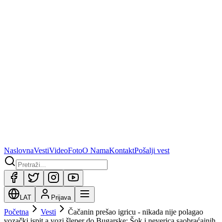
Naslovna
Vesti
Video
Foto
O Nama
Kontakt
Pošalji vest
LAT
Prijava
Početna
Vesti
Čačanin prešao igricu - nikada nije polagao
vozački ispit a vozi šleper do Bugarske: Šok i neverica saobraćajnih