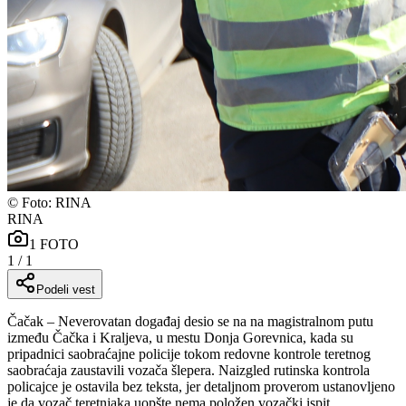
©
Foto: RINA
RINA
1
FOTO
1
/
1
Podeli vest
Čačak – Neverovatan događaj desio se na na magistralnom putu
između Čačka i Kraljeva, u mestu Donja Gorevnica, kada su
pripadnici saobraćajne policije tokom redovne kontrole teretnog
saobraćaja zaustavili vozača šlepera. Naizgled rutinska kontrola
policajce je ostavila bez teksta, jer detaljnom proverom ustanovljeno
je da vozač teretnjaka uopšte nema položen vozački ispit.