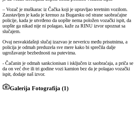
– Vozač je muškarac iz Čačka koji je upravljao teretnim vozilom.
Zaustavljen je kada je krenuo za Bugarsku od strane saobraćajne
policije, kada je utvrđeno da uopšte nema položen vozački ispit, da
uopšte ga nikad nije ni polagao, kaže za RINU izvor upoznat sa
slučajem.
Ovaj nesvakidašnji slučaj izazvao je nevericu među prisutnima, a
policija je odmah preduzela sve mere kako bi sprečila dalje
ugrožavanje bezbednosti na putevima.
- Čačanin je odmah sankcionisan i isključen iz saobraćaja, a priča se
da on već dve ili tri godine vozi kamion bez da je polagao vozački
ispit, dodaje naš izvor.
Galerija Fotografija (
1
)