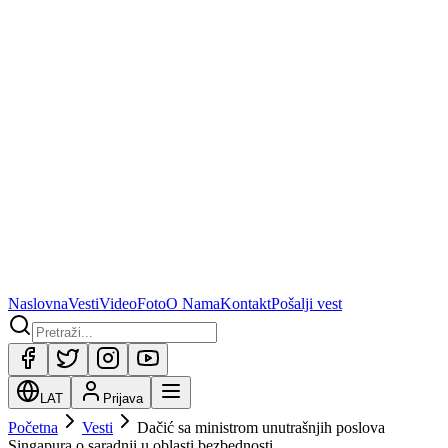
Naslovna
Vesti
Video
Foto
O Nama
Kontakt
Pošalji vest
LAT
Prijava
Početna
Vesti
Dačić sa ministrom unutrašnjih poslova
Singapura o saradnji u oblasti bezbednosti