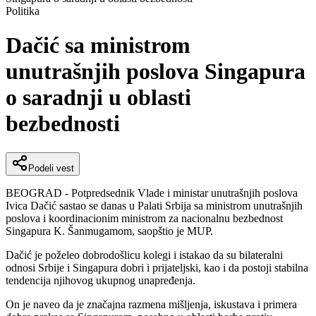
Politika
Dačić sa ministrom
unutrašnjih poslova Singapura
o saradnji u oblasti
bezbednosti
Podeli vest
BEOGRAD - Potpredsednik Vlade i ministar unutrašnjih poslova
Ivica Dačić sastao se danas u Palati Srbija sa ministrom unutrašnjih
poslova i koordinacionim ministrom za nacionalnu bezbednost
Singapura K. Šanmugamom, saopštio je MUP.
Dačić je poželeo dobrodošlicu kolegi i istakao da su bilateralni
odnosi Srbije i Singapura dobri i prijateljski, kao i da postoji stabilna
tendencija njihovog ukupnog unapređenja.
On je naveo da je značajna razmena mišljenja, iskustava i primera