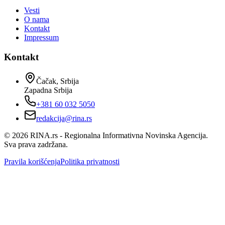
Vesti
O nama
Kontakt
Impressum
Kontakt
Čačak, Srbija
Zapadna Srbija
+381 60 032 5050
redakcija@rina.rs
©
2026
RINA.rs - Regionalna Informativna Novinska Agencija.
Sva prava zadržana.
Pravila korišćenja
Politika privatnosti