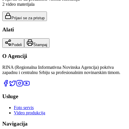
2
video materijala
Prijavi se za pristup
Alati
Podeli
Štampaj
O Agenciji
RINA (Regionalna Informativna Novinska Agencija) pokriva
zapadnu i centralnu Srbiju sa profesionalnim novinarskim timom.
Usluge
Foto servis
Video produkcija
Navigacija