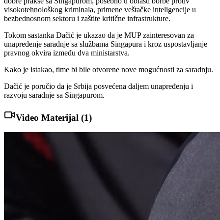
dobre prakse sa Singapurom, posebno u oblasti borbe protiv
visokotehnološkog kriminala, primene veštačke inteligencije u
bezbednosnom sektoru i zaštite kritične infrastrukture.
Tokom sastanka Dačić je ukazao da je MUP zainteresovan za
unapređenje saradnje sa službama Singapura i kroz uspostavljanje
pravnog okvira između dva ministarstva.
Kako je istakao, time bi bile otvorene nove mogućnosti za saradnju.
Dačić je poručio da je Srbija posvećena daljem unapređenju i
razvoju saradnje sa Singapurom.
Video Materijal (
1
)