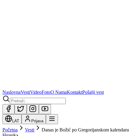
Naslovna
Vesti
Video
Foto
O Nama
Kontakt
Pošalji vest
LAT
Prijava
Početna
Vesti
Danas je Božić po Gregorijanskom kalendaru
Hronika