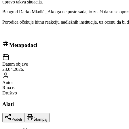
upravo takva situacija.
Beograd Darko Mladić „Ako ga ne puste sada, to znači da su se opredel
Porodica očekuje hitnu reakciju nadležnih institucija, uz ocenu da bi 
Metapodaci
Datum objave
23.04.2026.
Autor
Rina.rs
Društvo
Alati
Podeli
Štampaj