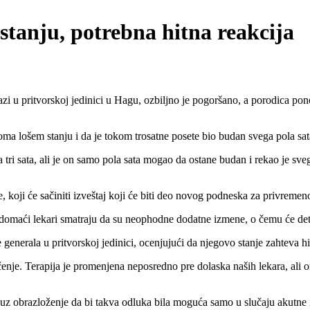
tanju, potrebna hitna reakcija
u pritvorskoj jedinici u Hagu, ozbiljno je pogoršano, a porodica ponov
veoma lošem stanju i da je tokom trosatne posete bio budan svega pola s
 tri sata, ali je on samo pola sata mogao da ostane budan i rekao je sve
, koji će sačiniti izveštaj koji će biti deo novog podneska za privremeno
domaći lekari smatraju da su neophodne dodatne izmene, o čemu će deta
generala u pritvorskoj jedinici, ocenjujući da njegovo stanje zahteva hi
nje. Terapija je promenjena neposredno pre dolaska naših lekara, ali
 uz obrazloženje da bi takva odluka bila moguća samo u slučaju akutne 