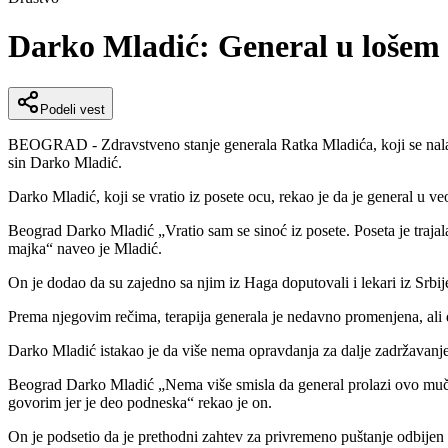
Darko Mladić: General u lošem s
Podeli vest
BEOGRAD - Zdravstveno stanje generala Ratka Mladića, koji se nalazi 
sin Darko Mladić.
Darko Mladić, koji se vratio iz posete ocu, rekao je da je general u 
Beograd Darko Mladić „Vratio sam se sinoć iz posete. Poseta je trajala
majka“ naveo je Mladić.
On je dodao da su zajedno sa njim iz Haga doputovali i lekari iz Srbije
Prema njegovim rečima, terapija generala je nedavno promenjena, ali 
Darko Mladić istakao je da više nema opravdanja za dalje zadržavanje 
Beograd Darko Mladić „Nema više smisla da general prolazi ovo muče
govorim jer je deo podneska“ rekao je on.
On je podsetio da je prethodni zahtev za privremeno puštanje odbijen