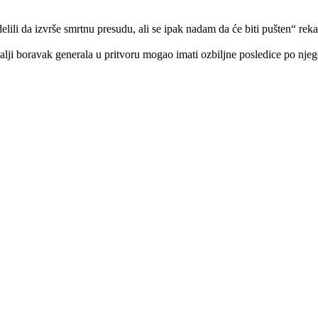
ili da izvrše smrtnu presudu, ali se ipak nadam da će biti pušten“ reka
dalji boravak generala u pritvoru mogao imati ozbiljne posledice po nje