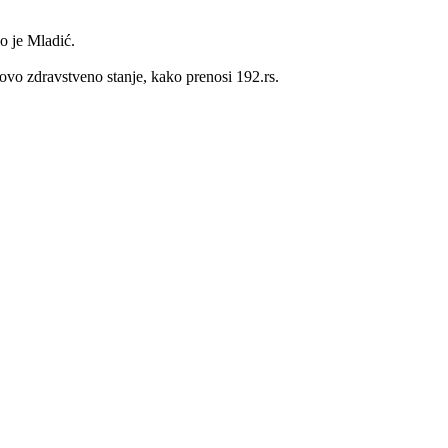
o je Mladić.
govo zdravstveno stanje, kako prenosi 192.rs.