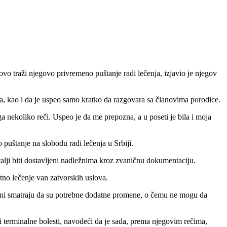
o traži njegovo privremeno puštanje radi lečenja, izjavio je njegov
ata, kao i da je uspeo samo kratko da razgovara sa članovima porodice.
ga nekoliko reči. Uspeo je da me prepozna, a u poseti je bila i moja
 puštanje na slobodu radi lečenja u Srbiji.
lji biti dostavljeni nadležnima kroz zvaničnu dokumentaciju.
tno lečenje van zatvorskih uslova.
 oni smatraju da su potrebne dodatne promene, o čemu ne mogu da
i terminalne bolesti, navodeći da je sada, prema njegovim rečima,