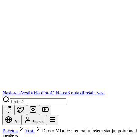
Naslovna
Vesti
Video
Foto
O Nama
Kontakt
Pošalji vest
LAT
Prijava
Početna
Vesti
Darko Mladić: General u lošem stanju, potrebna h
Društvo