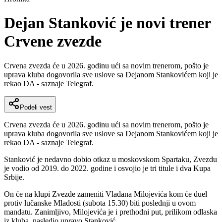
Dejan Stanković je novi trener
Crvene zvezde
Crvena zvezda će u 2026. godinu ući sa novim trenerom, pošto je
uprava kluba dogovorila sve uslove sa Dejanom Stankovićem koji je
rekao DA - saznaje Telegraf.
Podeli vest
Crvena zvezda će u 2026. godinu ući sa novim trenerom, pošto je
uprava kluba dogovorila sve uslove sa Dejanom Stankovićem koji je
rekao DA - saznaje Telegraf.
Stanković je nedavno dobio otkaz u moskovskom Spartaku, Zvezdu
je vodio od 2019. do 2022. godine i osvojio je tri titule i dva Kupa
Srbije.
On će na klupi Zvezde zameniti Vladana Milojevića kom će duel
protiv lučanske Mladosti (subota 15.30) biti poslednji u ovom
mandatu. Zanimljivo, Milojevića je i prethodni put, prilikom odlaska
iz kluba, nasledio upravo Stanković.