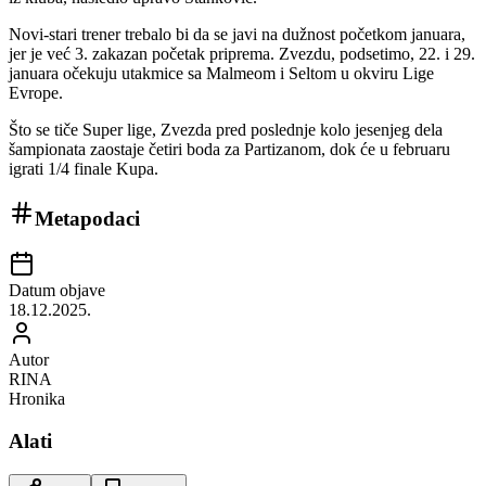
Novi-stari trener trebalo bi da se javi na dužnost početkom januara,
jer je već 3. zakazan početak priprema. Zvezdu, podsetimo, 22. i 29.
januara očekuju utakmice sa Malmeom i Seltom u okviru Lige
Evrope.
Što se tiče Super lige, Zvezda pred poslednje kolo jesenjeg dela
šampionata zaostaje četiri boda za Partizanom, dok će u februaru
igrati 1/4 finale Kupa.
Metapodaci
Datum objave
18.12.2025.
Autor
RINA
Hronika
Alati