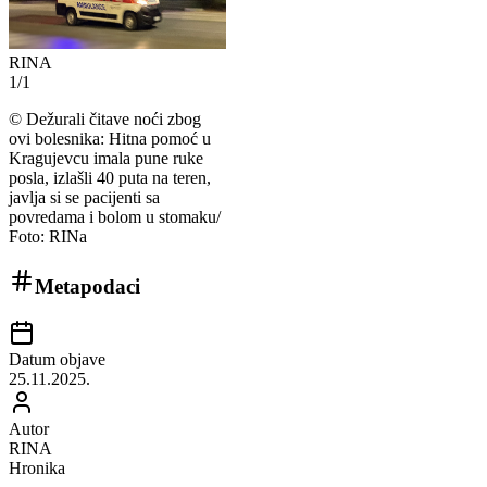
RINA
1
/
1
©
Dežurali čitave noći zbog
ovi bolesnika: Hitna pomoć u
Kragujevcu imala pune ruke
posla, izlašli 40 puta na teren,
javlja si se pacijenti sa
povredama i bolom u stomaku/
Foto: RINa
Metapodaci
Datum objave
25.11.2025.
Autor
RINA
Hronika