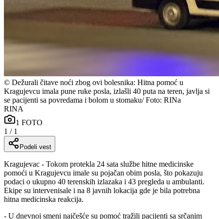
©
Dežurali čitave noći zbog ovi bolesnika: Hitna pomoć u
Kragujevcu imala pune ruke posla, izlašli 40 puta na teren, javlja si
se pacijenti sa povredama i bolom u stomaku/ Foto: RINa
RINA
1
FOTO
1
/
1
Podeli vest
Kragujevac - Tokom protekla 24 sata službe hitne medicinske
pomoći u Kragujevcu imale su pojačan obim posla, što pokazuju
podaci o ukupno 40 terenskih izlazaka i 43 pregleda u ambulanti.
Ekipe su intervenisale i na 8 javnih lokacija gde je bila potrebna
hitna medicinska reakcija.
- U dnevnoj smeni najčešće su pomoć tražili pacijenti sa srčanim