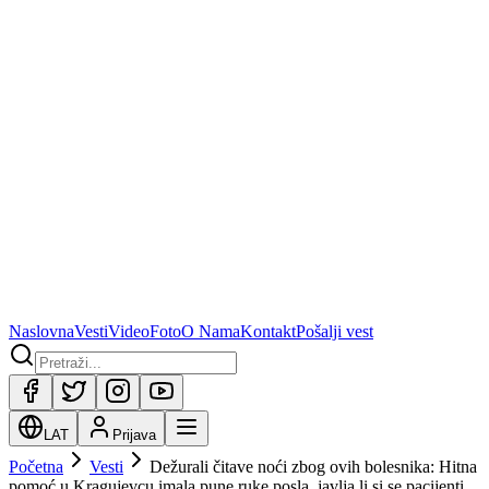
Naslovna
Vesti
Video
Foto
O Nama
Kontakt
Pošalji vest
LAT
Prijava
Početna
Vesti
Dežurali čitave noći zbog ovih bolesnika: Hitna
pomoć u Kragujevcu imala pune ruke posla, javlja li si se pacijenti