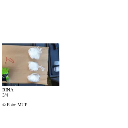
RINA
3
/
4
©
Foto: MUP