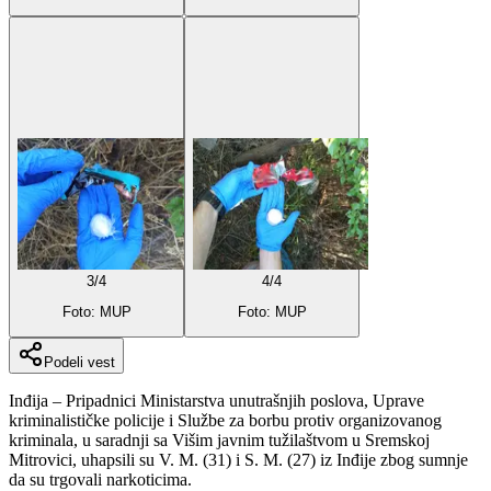
3
/
4
4
/
4
Foto: MUP
Foto: MUP
Podeli vest
Inđija – Pripadnici Ministarstva unutrašnjih poslova, Uprave
kriminalističke policije i Službe za borbu protiv organizovanog
kriminala, u saradnji sa Višim javnim tužilaštvom u Sremskoj
Mitrovici, uhapsili su V. M. (31) i S. M. (27) iz Inđije zbog sumnje
da su trgovali narkoticima.