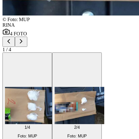
©
Foto: MUP
RINA
4
FOTO
1
/
4
1
/
4
2
/
4
Foto: MUP
Foto: MUP