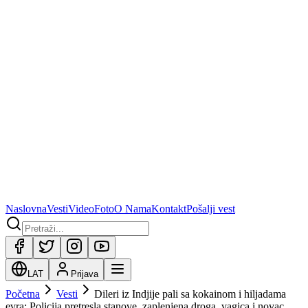
Naslovna
Vesti
Video
Foto
O Nama
Kontakt
Pošalji vest
LAT
Prijava
Početna
Vesti
Dileri iz Indjije pali sa kokainom i hiljadama
evra: Policija pretresla stanove, zaplenjena droga, vagica i novac