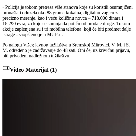
- Policija je tokom pretresa više stanova koje su koristili osumnjičeni
pronašla i oduzela oko 88 grama kokaina, digitalnu vagicu za
precizno merenje, kao i veću količinu novca – 718.000 dinara i
16.290 evra, za koje se sumnja da potiču od prodaje droge. Tokom
akcije zaplenjena su i tri mobilna telefona, koji će biti predmet dalje
istrage - saopšteno je u MUP-u.
Po nalogu Višeg javnog tužilaštva u Sremskoj Mitrovici, V. M. i S.
M. određeno je zadržavanje do 48 sati. Oni će, uz krivičnu prijavu,
biti privedeni nadležnom tužilaštvu.
Video Materijal (
1
)