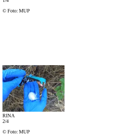
1
/
4
©
Foto: MUP
RINA
2
/
4
©
Foto: MUP