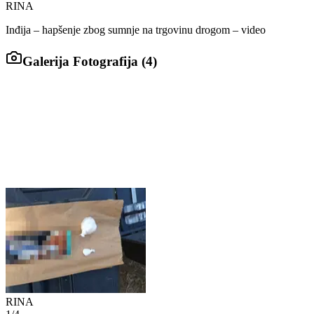
RINA
Inđija – hapšenje zbog sumnje na trgovinu drogom – video
Galerija Fotografija (
4
)
RINA