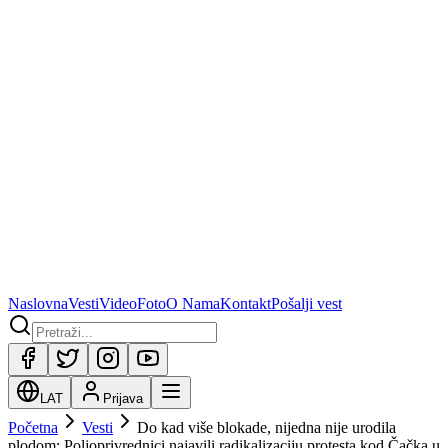
Naslovna
Vesti
Video
Foto
O Nama
Kontakt
Pošalji vest
LAT
Prijava
Početna
Vesti
Do kad više blokade, nijedna nije urodila
plodom: Poljoprivrednici najavili radikalizaciju protesta kod Čačka u