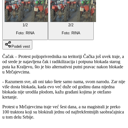
1
/
2
2
/
2
Foto: RINA
Foto: RINA
Podeli vest
Čačak – Protest poljoprivrednika na teritoriji Čačka još uvek traje, a
od srede je najavljena čak i radikilizacija i potpuna blokada starog
puta ka Kraljevu, što je bio alternativni putni pravac nakon blokade
u Mrčajevcima.
- Razumem sve, ali oni tako štete samo nama, svom narodu. Zar nije
više dosta blokada, kada evo već duže od godinu dana nijedna
blokada nije urodila plodom, kažu građani kojima je otežano
kretanje.
Protest u Mrčajevcima traje već šest dana, a na magistrali je preko
100 traktora koji su blokirali jednu od najfrekfentnijih saobraćajnica
u tom delu Srbije.