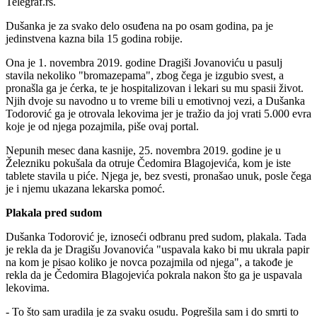
Telegraf.rs.
Dušanka je za svako delo osuđena na po osam godina, pa je
jedinstvena kazna bila 15 godina robije.
Ona je 1. novembra 2019. godine Dragiši Jovanoviću u pasulj
stavila nekoliko "bromazepama", zbog čega je izgubio svest, a
pronašla ga je ćerka, te je hospitalizovan i lekari su mu spasii život.
Njih dvoje su navodno u to vreme bili u emotivnoj vezi, a Dušanka
Todorović ga je otrovala lekovima jer je tražio da joj vrati 5.000 evra
koje je od njega pozajmila, piše ovaj portal.
Nepunih mesec dana kasnije, 25. novembra 2019. godine je u
Železniku pokušala da otruje Čedomira Blagojevića, kom je iste
tablete stavila u piće. Njega je, bez svesti, pronašao unuk, posle čega
je i njemu ukazana lekarska pomoć.
Plakala pred sudom
Dušanka Todorović je, iznoseći odbranu pred sudom, plakala. Tada
je rekla da je Dragišu Jovanovića "uspavala kako bi mu ukrala papir
na kom je pisao koliko je novca pozajmila od njega", a takođe je
rekla da je Čedomira Blagojevića pokrala nakon što ga je uspavala
lekovima.
- To što sam uradila je za svaku osudu. Pogrešila sam i do smrti to