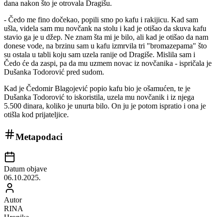
dana nakon što je otrovala Dragišu.
- Čedo me fino dočekao, popili smo po kafu i rakijicu. Kad sam
ušla, videla sam mu novčank na stolu i kad je otišao da skuva kafu
stavio ga je u džep. Ne znam šta mi je bilo, ali kad je otišao da nam
donese vode, na brzinu sam u kafu izmrvila tri "bromazepama" što
su ostala u tabli koju sam uzela ranije od Dragiše. Mislila sam i
Čedo će da zaspi, pa da mu uzmem novac iz novčanika - ispričala je
Dušanka Todorović pred sudom.
Kad je Čedomir Blagojević popio kafu bio je ošamućen, te je
Dušanka Todorović to iskoristila, uzela mu novčanik i iz njega
5.500 dinara, koliko je unurta bilo. On ju je potom ispratio i ona je
otišla kod prijateljice.
Metapodaci
Datum objave
06.10.2025.
Autor
RINA