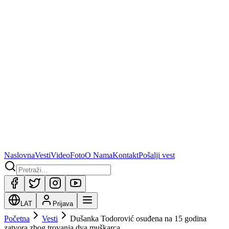
Naslovna
Vesti
Video
Foto
O Nama
Kontakt
Pošalji vest
LAT
Prijava
Početna
Vesti
Dušanka Todorović osuđena na 15 godina
zatvora zbog trovanja dva muškarca