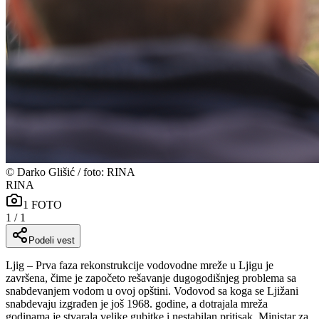
©
Darko Glišić / foto: RINA
RINA
1
FOTO
1
/
1
Podeli vest
Ljig – Prva faza rekonstrukcije vodovodne mreže u Ljigu je
završena, čime je započeto rešavanje dugogodišnjeg problema sa
snabdevanjem vodom u ovoj opštini. Vodovod sa koga se Ljižani
snabdevaju izgrađen je još 1968. godine, a dotrajala mreža
godinama je stvarala velike gubitke i nestabilan pritisak. Ministar za