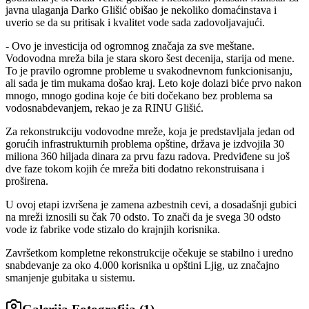
javna ulaganja Darko Glišić obišao je nekoliko domaćinstava i
uverio se da su pritisak i kvalitet vode sada zadovoljavajući.
- Ovo je investicija od ogromnog značaja za sve meštane.
Vodovodna mreža bila je stara skoro šest decenija, starija od mene.
To je pravilo ogromne probleme u svakodnevnom funkcionisanju,
ali sada je tim mukama došao kraj. Leto koje dolazi biće prvo nakon
mnogo, mnogo godina koje će biti dočekano bez problema sa
vodosnabdevanjem, rekao je za RINU Glišić.
Za rekonstrukciju vodovodne mreže, koja je predstavljala jedan od
gorućih infrastrukturnih problema opštine, država je izdvojila 30
miliona 360 hiljada dinara za prvu fazu radova. Predviđene su još
dve faze tokom kojih će mreža biti dodatno rekonstruisana i
proširena.
U ovoj etapi izvršena je zamena azbestnih cevi, a dosadašnji gubici
na mreži iznosili su čak 70 odsto. To znači da je svega 30 odsto
vode iz fabrike vode stizalo do krajnjih korisnika.
Završetkom kompletne rekonstrukcije očekuje se stabilno i uredno
snabdevanje za oko 4.000 korisnika u opštini Ljig, uz značajno
smanjenje gubitaka u sistemu.