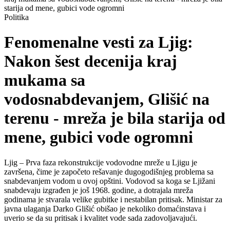
starija od mene, gubici vode ogromni
Politika
Fenomenalne vesti za Ljig:
Nakon šest decenija kraj
mukama sa
vodosnabdevanjem, Glišić na
terenu - mreža je bila starija od
mene, gubici vode ogromni
Ljig – Prva faza rekonstrukcije vodovodne mreže u Ljigu je
završena, čime je započeto rešavanje dugogodišnjeg problema sa
snabdevanjem vodom u ovoj opštini. Vodovod sa koga se Ljižani
snabdevaju izgrađen je još 1968. godine, a dotrajala mreža
godinama je stvarala velike gubitke i nestabilan pritisak. Ministar za
javna ulaganja Darko Glišić obišao je nekoliko domaćinstava i
uverio se da su pritisak i kvalitet vode sada zadovoljavajući.