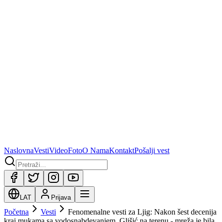
Naslovna
Vesti
Video
Foto
O Nama
Kontakt
Pošalji vest
LAT
Prijava
Početna
Vesti
Fenomenalne vesti za Ljig: Nakon šest decenija
kraj mukama sa vodosnabdevanjem, Glišić na terenu - mreža je bila