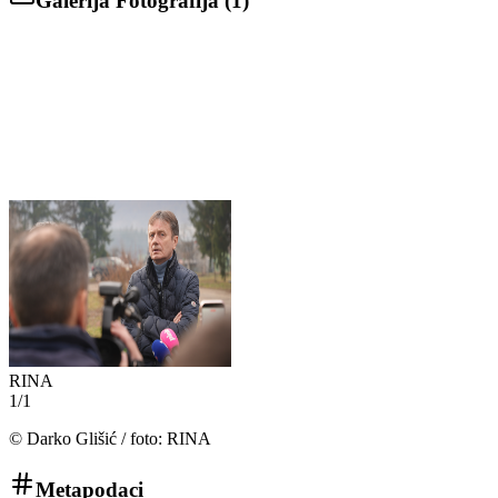
Galerija Fotografija (
1
)
RINA
1
/
1
©
Darko Glišić / foto: RINA
Metapodaci