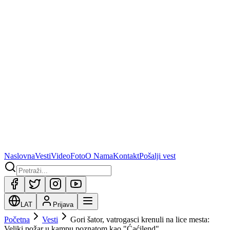
Naslovna
Vesti
Video
Foto
O Nama
Kontakt
Pošalji vest
LAT
Prijava
Početna
Vesti
Gori šator, vatrogasci krenuli na lice mesta:
Veliki požar u kampu poznatom kao "Ćaćilend"