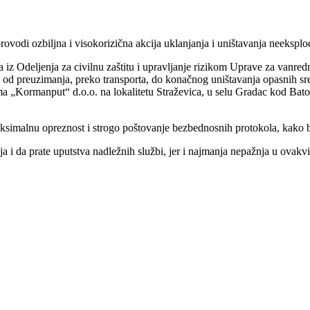
di ozbiljna i visokorizična akcija uklanjanja i uništavanja neeksplodi
va iz Odeljenja za civilnu zaštitu i upravljanje rizikom Uprave za vanred
– od preuzimanja, preko transporta, do konačnog uništavanja opasnih sr
a „Kormanput“ d.o.o. na lokalitetu Straževica, u selu Gradac kod Bato
aksimalnu opreznost i strogo poštovanje bezbednosnih protokola, kako bi
a i da prate uputstva nadležnih službi, jer i najmanja nepažnja u ovakv