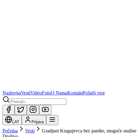
Naslovna
Vesti
Video
Foto
O Nama
Kontakt
Pošalji vest
LAT
Prijava
Početna
Vesti
Gradjani Kragujevca bez panike, moguće snažne 
Društvo