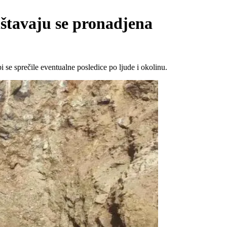
štavaju se pronadjena
 se sprečile eventualne posledice po ljude i okolinu.