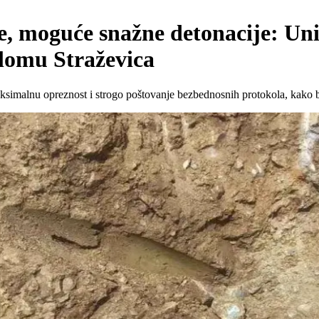
, moguće snažne detonacije: Uni
lomu Straževica
aksimalnu opreznost i strogo poštovanje bezbednosnih protokola, kako bi