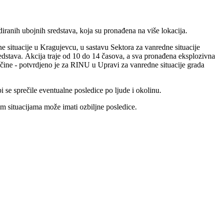
ranih ubojnih sredstava, koja su pronađena na više lokacija.
ne situacije u Kragujevcu, u sastavu Sektora za vanredne situacije
edstava. Akcija traje od 10 do 14 časova, a sva pronađena eksplozivna
čine - potvrdjeno je za RINU u Upravi za vanredne situacije grada
 se sprečile eventualne posledice po ljude i okolinu.
im situacijama može imati ozbiljne posledice.