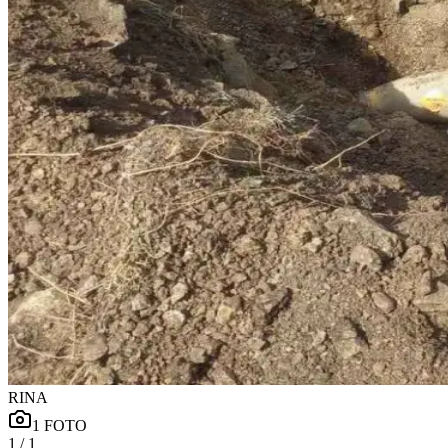
RINA
1
FOTO
1
/
1