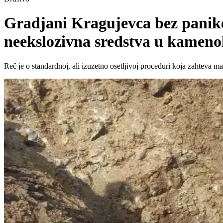
Gradjani Kragujevca bez panike
neekslozivna sredstva u kameno
Reč je o standardnoj, ali izuzetno osetljivoj proceduri koja zahteva m