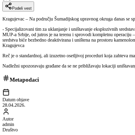
Podeli vest
Kragujevac – Na području Šumadijskog upravnog okruga danas se sprovo
- Specijalizovani tim za uklanjanje i uništavanje eksplozivnih sredsta
MUP-a Srbije, od jutros je na terenu i sprovodi kompletnu operaciju 
sredstva biće bezbedno deaktivirana i uništena na prostoru kamenolom
Kragujevca
Reč je o standardnoj, ali izuzetno osetljivoj proceduri koja zahteva m
Nadležni upozoravaju građane da se ne približavaju lokaciji uništavanj
Metapodaci
Datum objave
28.04.2026.
Autor
admin
Društvo