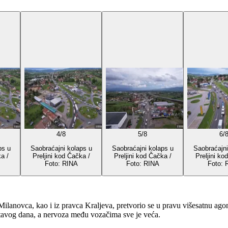
4
/
8
5
/
8
6
/
ps u
Saobraćajni kolaps u
Saobraćajni kolaps u
Saobraćajni
a /
Preljini kod Čačka /
Preljini kod Čačka /
Preljini ko
Foto: RINA
Foto: RINA
Foto: 
lanovca, kao i iz pravca Kraljeva, pretvorio se u pravu višesatnu ago
čitavog dana, a nervoza među vozačima sve je veća.