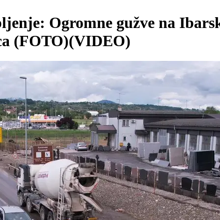
rpljenje: Ogromne gužve na Ibars
vaca (FOTO)(VIDEO)