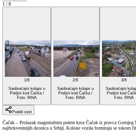
1
/
8
1
/
8
2
/
8
3
/
8
Saobraćajni kolaps u
Saobraćajni kolaps u
Saobraćajni kola
Preljini kod Čačka /
Preljini kod Čačka /
Preljini kod Čačk
Foto: RINA
Foto: RINA
Foto: RINA
Podeli vest
Čačak – Prolazak magistralnim putem kroz Čačak iz pravca Gornjeg Mi
najfrekventnijih deonica u Srbiji. Kolone vozila formiraju se tokom 