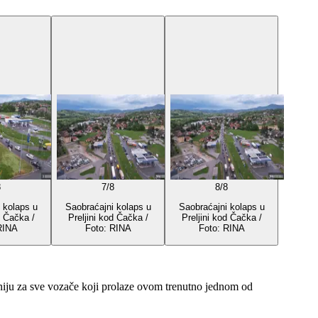
8
7
/
8
8
/
8
 kolaps u
Saobraćajni kolaps u
Saobraćajni kolaps u
d Čačka /
Preljini kod Čačka /
Preljini kod Čačka /
RINA
Foto: RINA
Foto: RINA
niju za sve vozače koji prolaze ovom trenutno jednom od