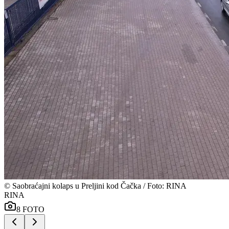
©
Saobraćajni kolaps u Preljini kod Čačka / Foto: RINA
RINA
8
FOTO