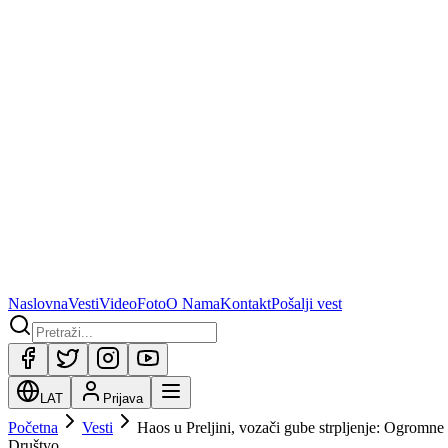
Naslovna
Vesti
Video
Foto
O Nama
Kontakt
Pošalji vest
LAT
Prijava
Početna
Vesti
Haos u Preljini, vozači gube strpljenje: Ogromn
Društvo