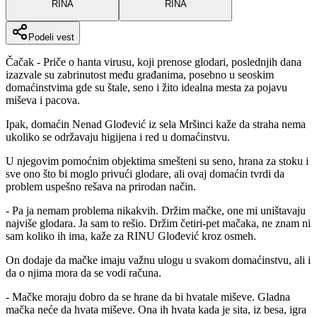
RINA
RINA
Podeli vest
Čačak - Priče o hanta virusu, koji prenose glodari, poslednjih dana
izazvale su zabrinutost među građanima, posebno u seoskim
domaćinstvima gde su štale, seno i žito idealna mesta za pojavu
miševa i pacova.
Ipak, domaćin Nenad Glođević iz sela Mršinci kaže da straha nema
ukoliko se održavaju higijena i red u domaćinstvu.
U njegovim pomoćnim objektima smešteni su seno, hrana za stoku i
sve ono što bi moglo privući glodare, ali ovaj domaćin tvrdi da
problem uspešno rešava na prirodan način.
- Pa ja nemam problema nikakvih. Držim mačke, one mi uništavaju
najviše glodara. Ja sam to rešio. Držim četiri-pet mačaka, ne znam ni
sam koliko ih ima, kaže za RINU Glođević kroz osmeh.
On dodaje da mačke imaju važnu ulogu u svakom domaćinstvu, ali i
da o njima mora da se vodi računa.
- Mačke moraju dobro da se hrane da bi hvatale miševe. Gladna
mačka neće da hvata miševe. Ona ih hvata kada je sita, iz besa, igra