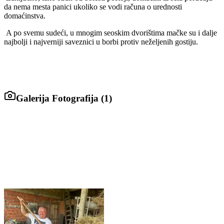
da nema mesta panici ukoliko se vodi računa o urednosti
domaćinstva.
A po svemu sudeći, u mnogim seoskim dvorištima mačke su i dalje
najbolji i najverniji saveznici u borbi protiv neželjenih gostiju.
Galerija Fotografija (
1
)