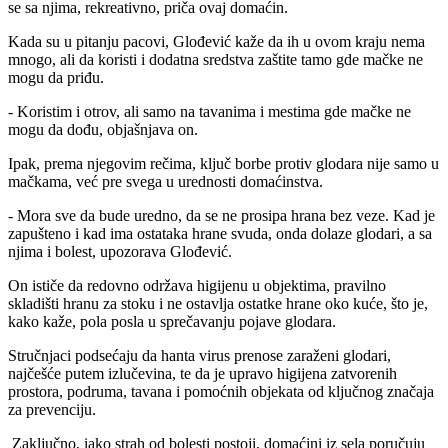
se sa njima, rekreativno, priča ovaj domaćin.
Kada su u pitanju pacovi, Glođević kaže da ih u ovom kraju nema
mnogo, ali da koristi i dodatna sredstva zaštite tamo gde mačke ne
mogu da priđu.
- Koristim i otrov, ali samo na tavanima i mestima gde mačke ne
mogu da dođu, objašnjava on.
Ipak, prema njegovim rečima, ključ borbe protiv glodara nije samo u
mačkama, već pre svega u urednosti domaćinstva.
- Mora sve da bude uredno, da se ne prosipa hrana bez veze. Kad je
zapušteno i kad ima ostataka hrane svuda, onda dolaze glodari, a sa
njima i bolest, upozorava Glođević.
On ističe da redovno održava higijenu u objektima, pravilno
skladišti hranu za stoku i ne ostavlja ostatke hrane oko kuće, što je,
kako kaže, pola posla u sprečavanju pojave glodara.
Stručnjaci podsećaju da hanta virus prenose zaraženi glodari,
najčešće putem izlučevina, te da je upravo higijena zatvorenih
prostora, podruma, tavana i pomoćnih objekata od ključnog značaja
za prevenciju.
Zaključno, iako strah od bolesti postoji, domaćini iz sela poručuju