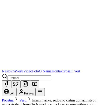
Naslovna
Vesti
Video
Foto
O Nama
Kontakt
Pošalji vest
LAT
Prijava
Početna
Vesti
Imam mačke, redovno čistim domaćinstvo i
nema straha: Domaćin Nenad otkriva kako se preventivno bori