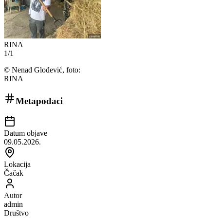
RINA
1
/
1
©
Nenad Glođević, foto:
RINA
Metapodaci
Datum objave
09.05.2026.
Lokacija
Čačak
Autor
admin
Društvo