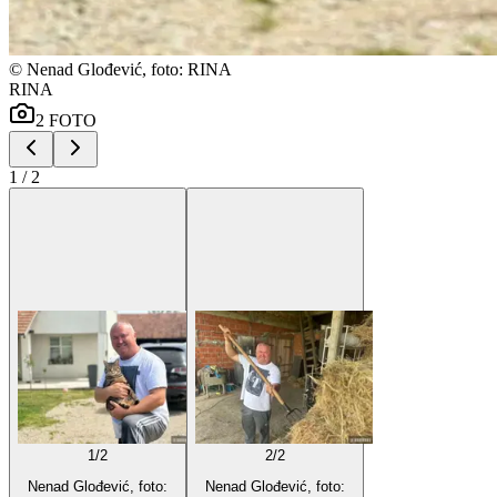
©
Nenad Glođević, foto: RINA
RINA
2
FOTO
1
/
2
1
/
2
2
/
2
Nenad Glođević, foto:
Nenad Glođević, foto: