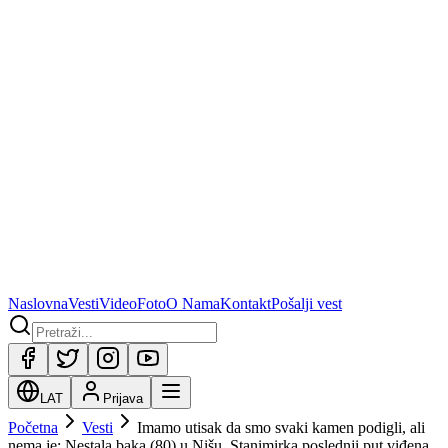
Naslovna
Vesti
Video
Foto
O Nama
Kontakt
Pošalji vest
LAT
Prijava
Početna
Vesti
Imamo utisak da smo svaki kamen podigli, ali
nema je: Nestala baka (80) u Nišu, Stanimirka poslednji put viđena