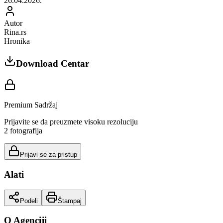
26.04.2026.
Autor
Rina.rs
Hronika
Download Centar
Premium Sadržaj
Prijavite se da preuzmete visoku rezoluciju
2
fotografija
Prijavi se za pristup
Alati
Podeli
Štampaj
O Agenciji