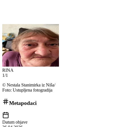
RINA
1
/
1
©
Nestala Stanimirka iz Niša/
Foto: Ustupljena fotogradija
Metapodaci
Datum objave