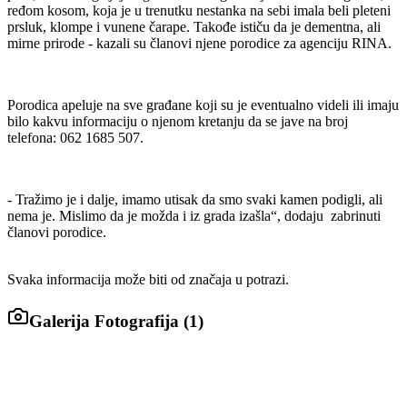
ređom kosom, koja je u trenutku nestanka na sebi imala beli pleteni
prsluk, klompe i vunene čarape. Takođe ističu da je dementna, ali
mirne prirode - kazali su članovi njene porodice za agenciju RINA.
Porodica apeluje na sve građane koji su je eventualno videli ili imaju
bilo kakvu informaciju o njenom kretanju da se jave na broj
telefona: 062 1685 507.
- Tražimo je i dalje, imamo utisak da smo svaki kamen podigli, ali
nema je. Mislimo da je možda i iz grada izašla“, dodaju zabrinuti
članovi porodice.
Svaka informacija može biti od značaja u potrazi.
Galerija Fotografija (
1
)