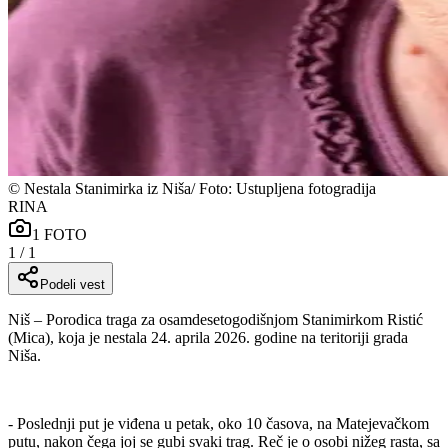
©
Nestala Stanimirka iz Niša/ Foto: Ustupljena fotogradija
RINA
1
FOTO
1
/
1
Podeli vest
Niš – Porodica traga za osamdesetogodišnjom Stanimirkom Ristić
(Mica), koja je nestala 24. aprila 2026. godine na teritoriji grada
Niša.
- Poslednji put je viđena u petak, oko 10 časova, na Matejevačkom
putu, nakon čega joj se gubi svaki trag. Reč je o osobi nižeg rasta, sa