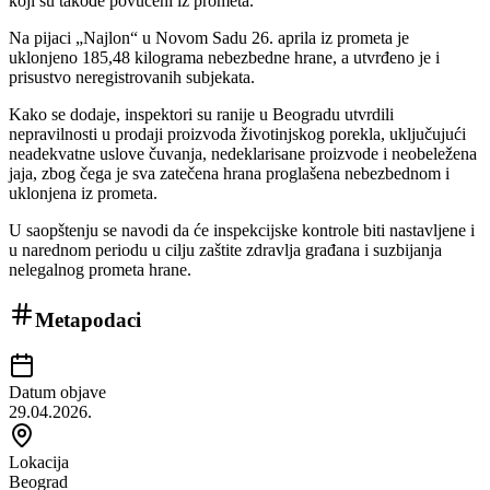
koji su takođe povučeni iz prometa.
Na pijaci „Najlon“ u Novom Sadu 26. aprila iz prometa je
uklonjeno 185,48 kilograma nebezbedne hrane, a utvrđeno je i
prisustvo neregistrovanih subjekata.
Kako se dodaje, inspektori su ranije u Beogradu utvrdili
nepravilnosti u prodaji proizvoda životinjskog porekla, uključujući
neadekvatne uslove čuvanja, nedeklarisane proizvode i neobeležena
jaja, zbog čega je sva zatečena hrana proglašena nebezbednom i
uklonjena iz prometa.
U saopštenju se navodi da će inspekcijske kontrole biti nastavljene i
u narednom periodu u cilju zaštite zdravlja građana i suzbijanja
nelegalnog prometa hrane.
Metapodaci
Datum objave
29.04.2026.
Lokacija
Beograd