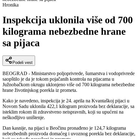
Hronika
Inspekcija uklonila više od 700
kilograma nebezbedne hrane
sa pijaca
Podeli vest
BEOGRAD - Ministarstvo poljoprivrede, šumarstva i vodoprivrede
saopštilo je da je tokom pojačanih kontrola na pijacama u
Južnobačkom okrugu uklonjeno više od 700 kilograma nebezbedne
hrane životinjskog porekla iz prometa.
Kako je navedeno, inspekcija je 24. aprila na Kvantaškoj pijaci u
Novom Sadu uklonila 422,1 kilogram proizvoda bez deklaracije, sa
isteklim rokom ili zdravstveno neispravnih, koji su upućeni na
neškodljivo uništenje.
Dan kasnije, na pijaci u Beočinu pronađeno je 124,7 kilograma
nebezbednih proizvoda domaćeg i uvoznog porekla bez deklaracije,