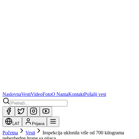
Naslovna
Vesti
Video
Foto
O Nama
Kontakt
Pošalji vest
LAT
Prijava
Početna
Vesti
Inspekcija uklonila više od 700 kilograma
nebezbedne hrane sa pijaca