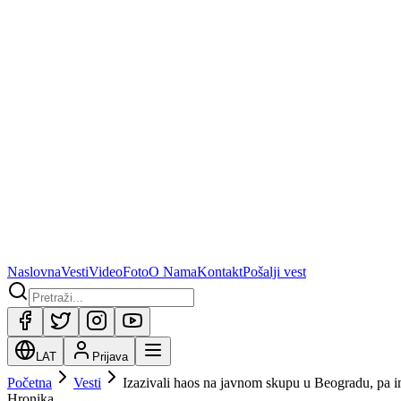
Naslovna
Vesti
Video
Foto
O Nama
Kontakt
Pošalji vest
LAT
Prijava
Početna
Vesti
Izazivali haos na javnom skupu u Beogradu, pa im 
Hronika