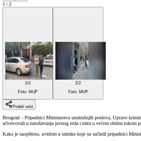
1
/
2
1
/
2
2
/
2
Foto: MUP
Foto: MUP
Podeli vest
Beograd – Pripadnici Ministarstva unutrašnjih poslova, Uprave kriminal
učestvovali u narušavanju javnog reda i mira u većem obimu tokom p
Kako je saopšteno, uvidom u snimke koje su sačinili pripadnici Minist