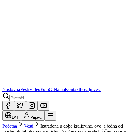
Naslovna
Vesti
Video
Foto
O Nama
Kontakt
Pošalji vest
LAT
Prijava
Početna
Vesti
Izgrađena u doba kraljevine, ovo je jedna od
najstarijih fabrika vode u Srbiji: Sa Živkovića vrela Užičani i posle