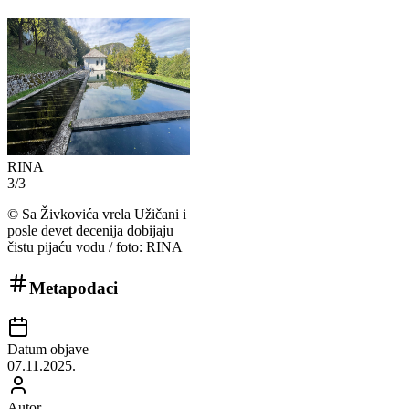
RINA
3
/
3
©
Sa Živkovića vrela Užičani i
posle devet decenija dobijaju
čistu pijaću vodu / foto: RINA
Metapodaci
Datum objave
07.11.2025.
Autor