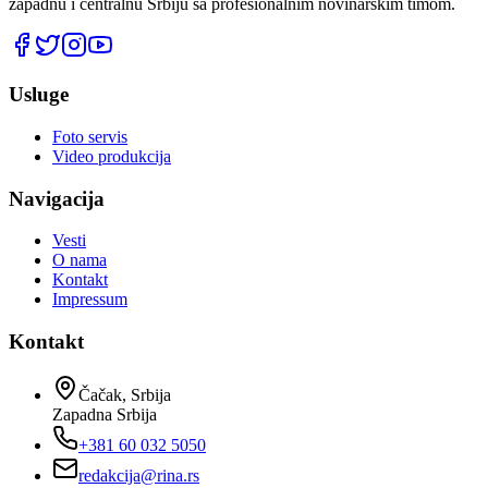
zapadnu i centralnu Srbiju sa profesionalnim novinarskim timom.
Usluge
Foto servis
Video produkcija
Navigacija
Vesti
O nama
Kontakt
Impressum
Kontakt
Čačak, Srbija
Zapadna Srbija
+381 60 032 5050
redakcija@rina.rs