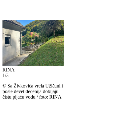
RINA
1
/
3
©
Sa Živkovića vrela Užičani i
posle devet decenija dobijaju
čistu pijaću vodu / foto: RINA