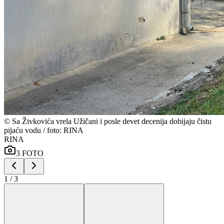
©
Sa Živkovića vrela Užičani i posle devet decenija dobijaju čistu
pijaću vodu / foto: RINA
RINA
3
FOTO
1
/
3