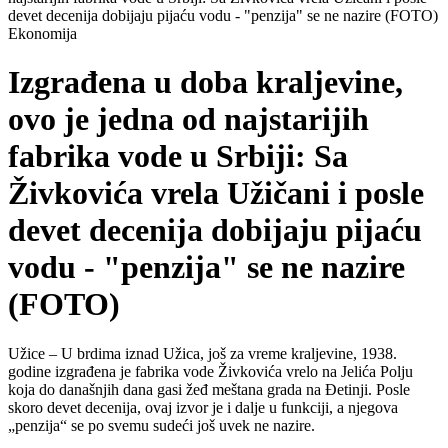
devet decenija dobijaju pijaću vodu - "penzija" se ne nazire (FOTO)
Ekonomija
Izgrađena u doba kraljevine,
ovo je jedna od najstarijih
fabrika vode u Srbiji: Sa
Živkovića vrela Užičani i posle
devet decenija dobijaju pijaću
vodu - "penzija" se ne nazire
(FOTO)
Užice – U brdima iznad Užica, još za vreme kraljevine, 1938.
godine izgrađena je fabrika vode Živkovića vrelo na Jelića Polju
koja do današnjih dana gasi žeđ meštana grada na Đetinji. Posle
skoro devet decenija, ovaj izvor je i dalje u funkciji, a njegova
„penzija“ se po svemu sudeći još uvek ne nazire.