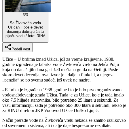
3
/
3
Sa Živkovića vrela
Užičani i posle devet
decenija dobijaju čistu
pijaću vodu / foto: RINA
Podeli vest
Užice – U brdima iznad Užica, još za vreme kraljevine, 1938.
godine izgrađena je fabrika vode Živkovića vrelo na Jelića Polju
koja do današnjih dana gasi žeđ meštana grada na Đetinji. Posle
skoro devet decenija, ovaj izvor je i dalje u funkciji, a njegova
„penzija“ se po svemu sudeći još uvek ne nazire.
- Fabrika je izgrađena 1938. godine i to je bilo prvo organizovano
vodosnabdevanje grada Užica. Tada je za Užice, koje je tada imalo
oko 7,5 hiljada stanovnika, bilo potrebno 25 litara u sekundi. Za
vašu informaciju, sada je potrebno oko 300 litara u sekundi, rekao je
za RINU direktor JKP Vodovod Užice Duško Ljujić.
Način prerade vode na Živkovića vrelu nekada se znatno razlikovao
od savremenih sistema, ali i dalje daje besprekorne rezultate.