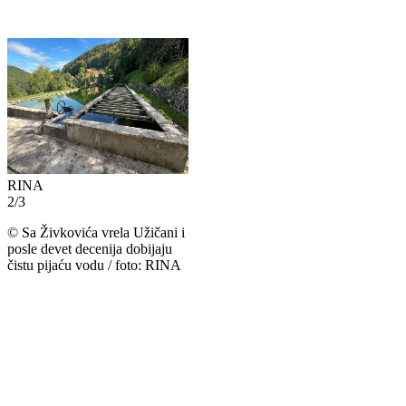
RINA
2
/
3
©
Sa Živkovića vrela Užičani i
posle devet decenija dobijaju
čistu pijaću vodu / foto: RINA