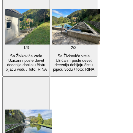
1
/
3
2
/
3
Sa Živkovića vrela
Sa Živkovića vrela
Užičani i posle devet
Užičani i posle devet
decenija dobijaju čistu
decenija dobijaju čistu
pijaću vodu / foto: RINA
pijaću vodu / foto: RINA