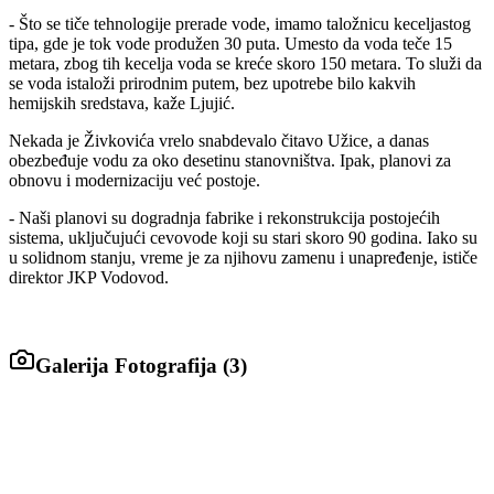
- Što se tiče tehnologije prerade vode, imamo taložnicu keceljastog
tipa, gde je tok vode produžen 30 puta. Umesto da voda teče 15
metara, zbog tih kecelja voda se kreće skoro 150 metara. To služi da
se voda istaloži prirodnim putem, bez upotrebe bilo kakvih
hemijskih sredstava, kaže Ljujić.
Nekada je Živkovića vrelo snabdevalo čitavo Užice, a danas
obezbeđuje vodu za oko desetinu stanovništva. Ipak, planovi za
obnovu i modernizaciju već postoje.
- Naši planovi su dogradnja fabrike i rekonstrukcija postojećih
sistema, uključujući cevovode koji su stari skoro 90 godina. Iako su
u solidnom stanju, vreme je za njihovu zamenu i unapređenje, ističe
direktor JKP Vodovod.
Galerija Fotografija (
3
)