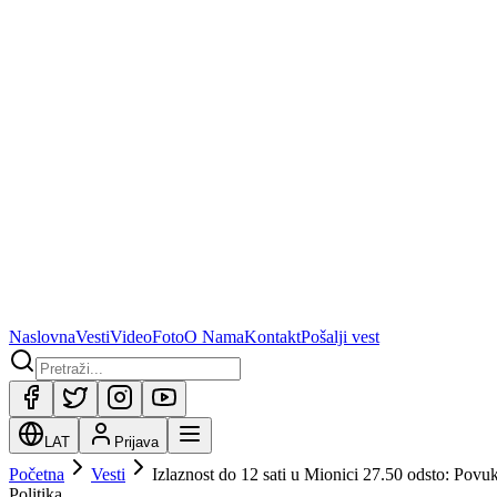
Naslovna
Vesti
Video
Foto
O Nama
Kontakt
Pošalji vest
LAT
Prijava
Početna
Vesti
Izlaznost do 12 sati u Mionici 27.50 odsto: Povu
Politika