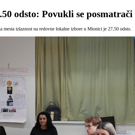
27.50 odsto: Povukli se posmatrač
a mesta izlaznost na redovne lokalne izbore u Mionici je 27,50 odsto.