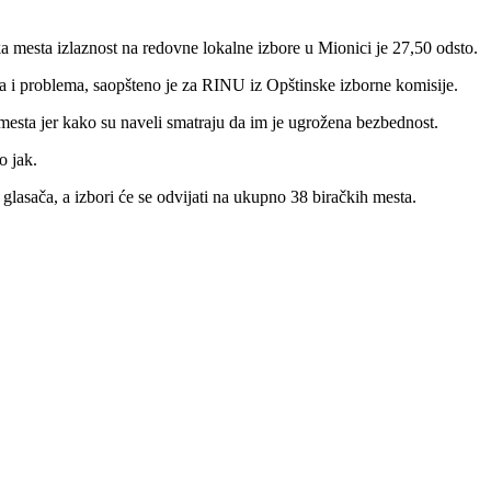
a mesta izlaznost na redovne lokalne izbore u Mionici je 27,50 odsto.
ta i problema, saopšteno je za RINU iz Opštinske izborne komisije.
mesta jer kako su naveli smatraju da im je ugrožena bezbednost.
o jak.
 glasača, a izbori će se odvijati na ukupno 38 biračkih mesta.