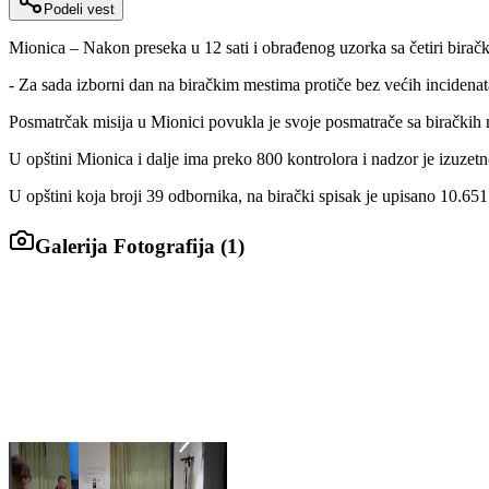
Podeli vest
Mionica – Nakon preseka u 12 sati i obrađenog uzorka sa četiri biračk
- Za sada izborni dan na biračkim mestima protiče bez većih incidena
Posmatrčak misija u Mionici povukla je svoje posmatrače sa biračkih 
U opštini Mionica i dalje ima preko 800 kontrolora i nadzor je izuzetn
U opštini koja broji 39 odbornika, na birački spisak je upisano 10.651
Galerija Fotografija (
1
)