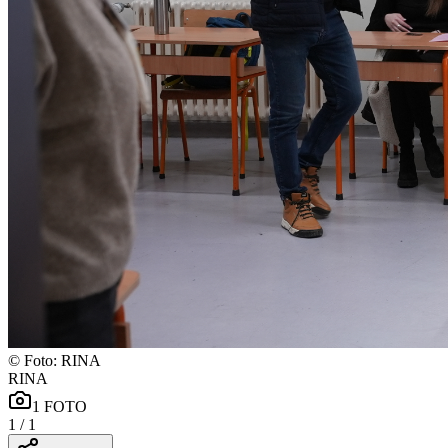
©
Foto: RINA
RINA
1
FOTO
1
/
1