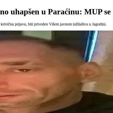
resno uhapšen u Paraćinu: MUP se
rivičnu prijavu, biti priveden Višem javnom tužilaštvu u Jagodini.