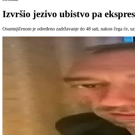
Izvršio jezivo ubistvo pa eksp
Osumnjičenom je određeno zadržavanje do 48 sati, nakon čega će, uz k