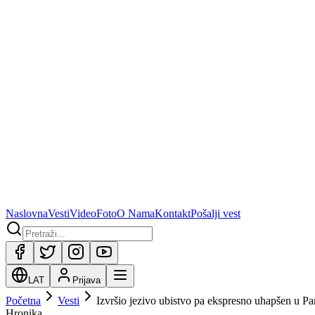
Naslovna
Vesti
Video
Foto
O Nama
Kontakt
Pošalji vest
LAT
Prijava
Početna
Vesti
Izvršio jezivo ubistvo pa ekspresno uhapšen u P
Hronika