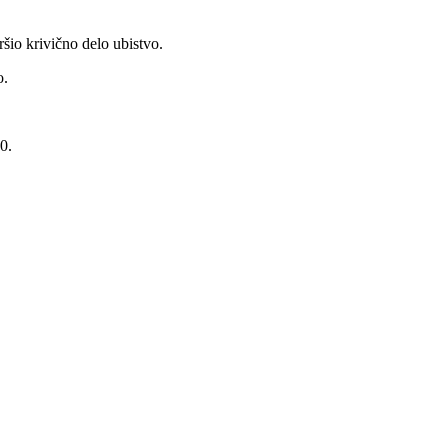
ršio krivično delo ubistvo.
o.
0.