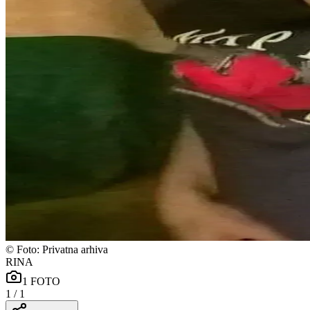
©
Foto: Privatna arhiva
RINA
1
FOTO
1
/
1