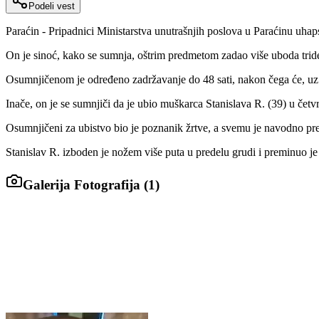
Podeli vest
Paraćin - Pripadnici Ministarstva unutrašnjih poslova u Paraćinu uhaps
On je sinoć, kako se sumnja, oštrim predmetom zadao više uboda tri
Osumnjičenom je određeno zadržavanje do 48 sati, nakon čega će, uz k
Inače, on je se sumnjiči da je ubio muškarca Stanislava R. (39) u čet
Osumnjičeni za ubistvo bio je poznanik žrtve, a svemu je navodno pre
Stanislav R. izboden je nožem više puta u predelu grudi i preminuo je 
Galerija Fotografija (
1
)