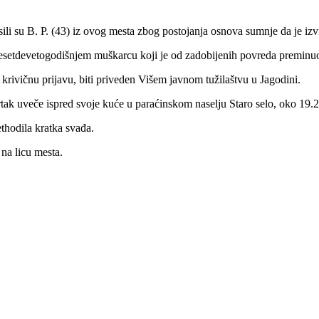
ili su B. P. (43) iz ovog mesta zbog postojanja osnova sumnje da je izv
desetdevetogodišnjem muškarcu koji je od zadobijenih povreda preminu
rivičnu prijavu, biti priveden Višem javnom tužilaštvu u Jagodini.
vrtak uveče ispred svoje kuće u paraćinskom naselju Staro selo, oko 19.2
thodila kratka svađa.
na licu mesta.