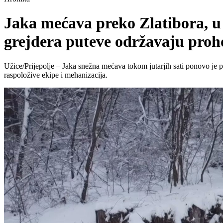
Jaka mećava preko Zlatibora, u 
grejdera puteve održavaju pro
Užice/Prijepolje – Jaka snežna mećava tokom jutarjih sati ponovo je 
raspoložive ekipe i mehanizacija.