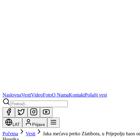
Naslovna
Vesti
Video
Foto
O Nama
Kontakt
Pošalji vest
LAT
Prijava
Početna
Vesti
Jaka mećava preko Zlatibora, u Prijepolju haos 
Hronika