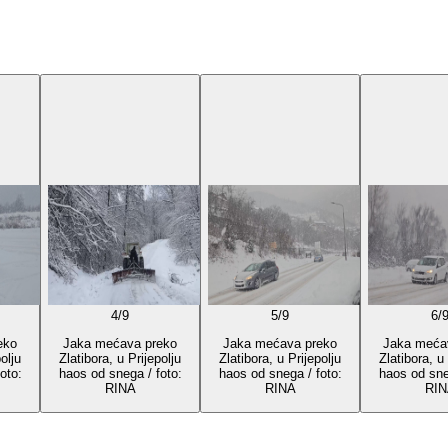
4
/
9
5
/
9
6
/
eko
Jaka mećava preko
Jaka mećava preko
Jaka meća
olju
Zlatibora, u Prijepolju
Zlatibora, u Prijepolju
Zlatibora, u 
oto:
haos od snega / foto:
haos od snega / foto:
haos od sne
RINA
RINA
RIN