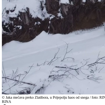
©
Jaka mećava preko Zlatibora, u Prijepolju haos od snega / foto: R
RINA