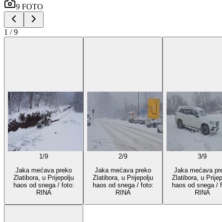
9
FOTO
1
/
9
1
/
9
2
/
9
3
/
9
Jaka mećava preko
Jaka mećava preko
Jaka mećava pr
Zlatibora, u Prijepolju
Zlatibora, u Prijepolju
Zlatibora, u Prijep
haos od snega / foto:
haos od snega / foto:
haos od snega / f
RINA
RINA
RINA