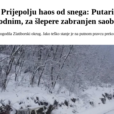
Prijepolju haos od snega: Putari
hodnim, za šlepere zabranjen s
pogodila Zlatiborski okrug. Jako teško stanje je na putnom pravcu preko