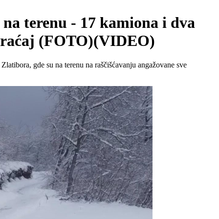
 na terenu - 17 kamiona i dva
aobraćaj (FOTO)(VIDEO)
 Zlatibora, gde su na terenu na raščišćavanju angažovane sve