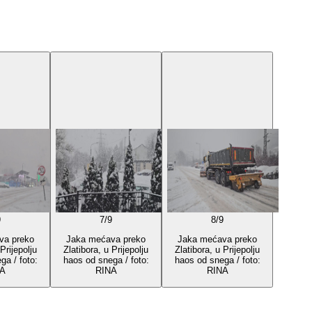
9
7
/
9
8
/
9
va preko
Jaka mećava preko
Jaka mećava preko
Prijepolju
Zlatibora, u Prijepolju
Zlatibora, u Prijepolju
ga / foto:
haos od snega / foto:
haos od snega / foto:
A
RINA
RINA