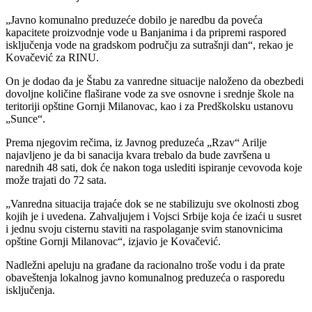
„Javno komunalno preduzeće dobilo je naredbu da poveća
kapacitete proizvodnje vode u Banjanima i da pripremi raspored
isključenja vode na gradskom području za sutrašnji dan“, rekao je
Kovačević za RINU.
On je dodao da je Štabu za vanredne situacije naloženo da obezbedi
dovoljne količine flaširane vode za sve osnovne i srednje škole na
teritoriji opštine Gornji Milanovac, kao i za Predškolsku ustanovu
„Sunce“.
Prema njegovim rečima, iz Javnog preduzeća „Rzav“ Arilje
najavljeno je da bi sanacija kvara trebalo da bude završena u
narednih 48 sati, dok će nakon toga uslediti ispiranje cevovoda koje
može trajati do 72 sata.
„Vanredna situacija trajaće dok se ne stabilizuju sve okolnosti zbog
kojih je i uvedena. Zahvaljujem i Vojsci Srbije koja će izaći u susret
i jednu svoju cisternu staviti na raspolaganje svim stanovnicima
opštine Gornji Milanovac“, izjavio je Kovačević.
Nadležni apeluju na građane da racionalno troše vodu i da prate
obaveštenja lokalnog javno komunalnog preduzeća o rasporedu
isključenja.