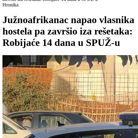
Hronika
Južnoafrikanac napao vlasnika
hostela pa završio iza rešetaka:
Robijaće 14 dana u SPUŽ-u