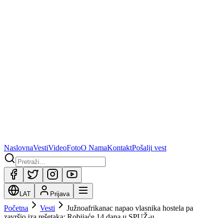
Naslovna
Vesti
Video
Foto
O Nama
Kontakt
Pošalji vest
LAT
Prijava
Početna
Vesti
Južnoafrikanac napao vlasnika hostela pa
završio iza rešetaka: Robijaće 14 dana u SPUŽ-u