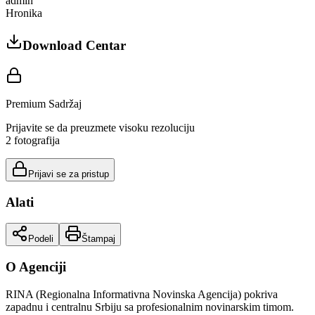
admin
Hronika
Download Centar
Premium Sadržaj
Prijavite se da preuzmete visoku rezoluciju
2
fotografija
Prijavi se za pristup
Alati
Podeli
Štampaj
O Agenciji
RINA (Regionalna Informativna Novinska Agencija) pokriva
zapadnu i centralnu Srbiju sa profesionalnim novinarskim timom.