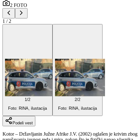
2
FOTO
1
/
2
1
/
2
2
/
2
Foto: RINA, ilustacija
Foto: RINA, ilustacija
Podeli vest
Kotor – Državljanin Južne Afrike J.V. (2002) oglašen je krivim zbog
narušavanja javnog reda i mira, nakon što je fizički napao vlasnika