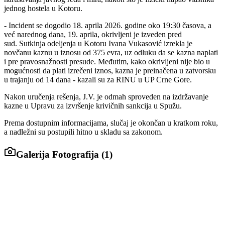
jednog hostela u Kotoru.
- Incident se dogodio 18. aprila 2026. godine oko 19:30 časova, a
već narednog dana, 19. aprila, okrivljeni je izveden pred
sud. Sutkinja odeljenja u Kotoru Ivana Vukasović izrekla je
novčanu kaznu u iznosu od 375 evra, uz odluku da se kazna naplati
i pre pravosnažnosti presude. Međutim, kako okrivljeni nije bio u
mogućnosti da plati izrečeni iznos, kazna je preinačena u zatvorsku
u trajanju od 14 dana - kazali su za RINU u UP Crne Gore.
Nakon uručenja rešenja, J.V. je odmah sproveden na izdržavanje
kazne u Upravu za izvršenje krivičnih sankcija u Spužu.
Prema dostupnim informacijama, slučaj je okončan u kratkom roku,
a nadležni su postupili hitno u skladu sa zakonom.
Galerija Fotografija (
1
)