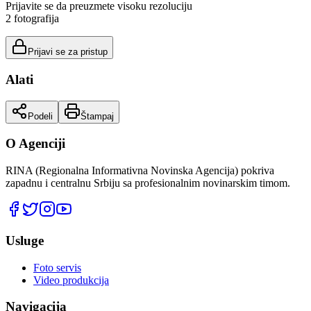
Prijavite se da preuzmete visoku rezoluciju
2
fotografija
Prijavi se za pristup
Alati
Podeli
Štampaj
O Agenciji
RINA (Regionalna Informativna Novinska Agencija) pokriva
zapadnu i centralnu Srbiju sa profesionalnim novinarskim timom.
Usluge
Foto servis
Video produkcija
Navigacija