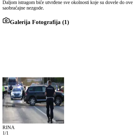
Daljom istragom biće utvrđene sve okolnosti koje su dovele do ove
saobraćajne nezgode.
Galerija Fotografija (
1
)
RINA
1
/
1