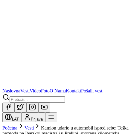
Naslovna
Vesti
Video
Foto
O Nama
Kontakt
Pošalji vest
LAT
Prijava
Početna
Vesti
Kamion udario u automobil ispred sebe: Teška
nezgoda na Ibarskoj magistrali u Preljini, stvorena kilometrska