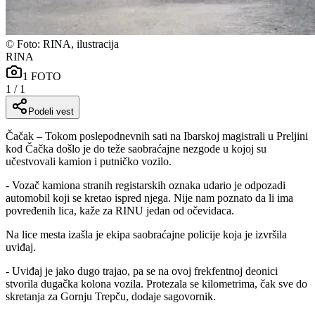
©
Foto: RINA, ilustracija
RINA
1
FOTO
1
/
1
Podeli vest
Čačak – Tokom poslepodnevnih sati na Ibarskoj magistrali u Preljini
kod Čačka došlo je do teže saobraćajne nezgode u kojoj su
učestvovali kamion i putničko vozilo.
- Vozač kamiona stranih registarskih oznaka udario je odpozadi
automobil koji se kretao ispred njega. Nije nam poznato da li ima
povređenih lica, kaže za RINU jedan od očevidaca.
Na lice mesta izašla je ekipa saobraćajne policije koja je izvršila
uviđaj.
- Uviđaj je jako dugo trajao, pa se na ovoj frekfentnoj deonici
stvorila dugačka kolona vozila. Protezala se kilometrima, čak sve do
skretanja za Gornju Trepču, dodaje sagovornik.