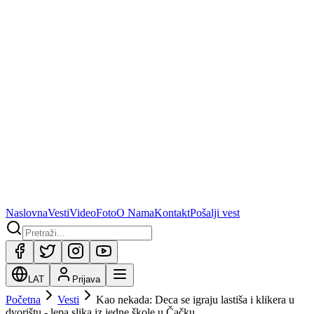
Naslovna
Vesti
Video
Foto
O Nama
Kontakt
Pošalji vest
LAT
Prijava
Početna
Vesti
Kao nekada: Deca se igraju lastiša i klikera u
dvorištu - lepa slika iz jedne škole u Čačku