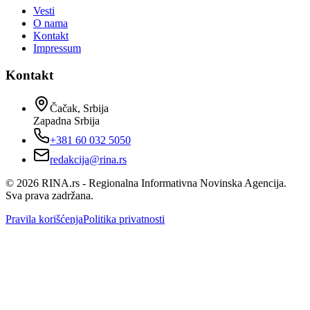
Vesti
O nama
Kontakt
Impressum
Kontakt
Čačak, Srbija
Zapadna Srbija
+381 60 032 5050
redakcija@rina.rs
©
2026
RINA.rs - Regionalna Informativna Novinska Agencija.
Sva prava zadržana.
Pravila korišćenja
Politika privatnosti