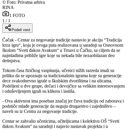
©
Foto: Privatna arhiva
RINA
1
FOTO
1
/
1
Podeli vest
Čačak - Centar za negovanje tradicije nastavio je akciju “Tradicija
kroz igru“, koja je ovoga puta realizovana u saradnji sa Osnovnom
školom “Sveti đakon Avakum“ u Trnavi u Čačku, sa ciljem da se
najmlađima približe igre koje su nekada bile nezaobilazan deo
detinjstva.
Tokom časa fizičkog vaspitanja, učenici nižih razreda imali su
priliku da se upoznaju sa tradicionalnim igrama koje su generacije
dece svakodnevno igrale u školskim dvorištima i na ulicama.
Podeljeni u dve grupe, dečaci i devojčice sa velikim interesovanjem
i oduševljenjem igrali su klikera i lastiša.
- Ova aktivnost ima poseban značaj jer čuva tradiciju od zaborava i
podstiče mlađe generacije da neguju drugarstvo i zajedništvo –
naveli su iz Centra za negovanje tradicije.
Centar se zahvalio učenicima, učiteljicama i kolektivu OŠ “Sveti
đakon Avakum“ na saradnji i najavio nastavak projekta i u