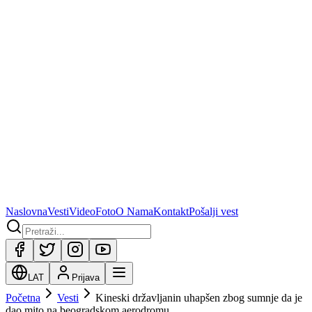
Naslovna
Vesti
Video
Foto
O Nama
Kontakt
Pošalji vest
LAT
Prijava
Početna
Vesti
Kineski državljanin uhapšen zbog sumnje da je
dao mito na beogradskom aerodromu