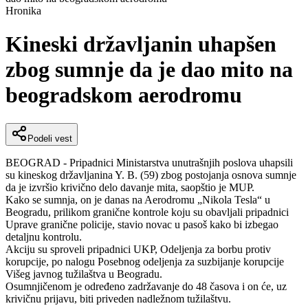
Hronika
Kineski državljanin uhapšen
zbog sumnje da je dao mito na
beogradskom aerodromu
Podeli vest
BEOGRAD - Pripadnici Ministarstva unutrašnjih poslova uhapsili
su kineskog državljanina Y. B. (59) zbog postojanja osnova sumnje
da je izvršio krivično delo davanje mita, saopštio je MUP.
Kako se sumnja, on je danas na Aerodromu „Nikola Tesla“ u
Beogradu, prilikom granične kontrole koju su obavljali pripadnici
Uprave granične policije, stavio novac u pasoš kako bi izbegao
detaljnu kontrolu.
Akciju su sproveli pripadnici UKP, Odeljenja za borbu protiv
korupcije, po nalogu Posebnog odeljenja za suzbijanje korupcije
Višeg javnog tužilaštva u Beogradu.
Osumnjičenom je određeno zadržavanje do 48 časova i on će, uz
krivičnu prijavu, biti priveden nadležnom tužilaštvu.