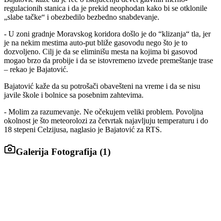
regulacionih stanica i da je prekid neophodan kako bi se otklonile
„slabe tačke“ i obezbedilo bezbedno snabdevanje.
- U zoni gradnje Moravskog koridora došlo je do “klizanja“ tla, jer
je na nekim mestima auto-put bliže gasovodu nego što je to
dozvoljeno. Cilj je da se eliminišu mesta na kojima bi gasovod
mogao brzo da probije i da se istovremeno izvede premeštanje trase
– rekao je Bajatović.
Bajatović kaže da su potrošači obavešteni na vreme i da se nisu
javile škole i bolnice sa posebnim zahtevima.
- Molim za razumevanje. Ne očekujem veliki problem. Povoljna
okolnost je što meteorolozi za četvrtak najavljuju temperaturu i do
18 stepeni Celzijusa, naglasio je Bajatović za RTS.
Galerija Fotografija (
1
)