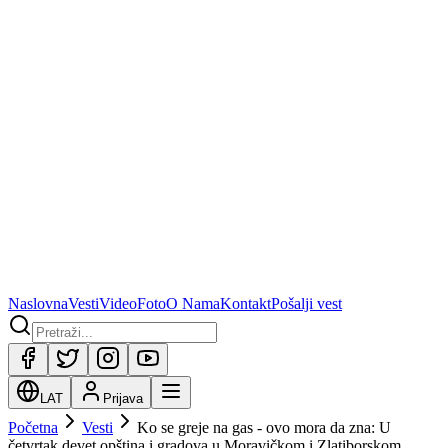
Naslovna
Vesti
Video
Foto
O Nama
Kontakt
Pošalji vest
LAT
Prijava
Početna
Vesti
Ko se greje na gas - ovo mora da zna: U
četvrtak devet opština i gradova u Moravičkom i Zlatiborskom