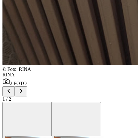
©
Foto: RINA
RINA
2
FOTO
1
/
2