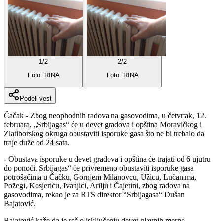
1
/
2
2
/
2
Foto: RINA
Foto: RINA
Podeli vest
Čačak - Zbog neophodnih radova na gasovodima, u četvrtak, 12.
februara, „Srbijagas“ će u devet gradova i opština Moravičkog i
Zlatiborskog okruga obustaviti isporuke gasa što ne bi trebalo da
traje duže od 24 sata.
- Obustava isporuke u devet gradova i opština će trajati od 6 ujutru
do ponoći. Srbijagas“ će privremeno obustaviti isporuke gasa
potrošačima u Čačku, Gornjem Milanovcu, Užicu, Lučanima,
Požegi, Kosjeriću, Ivanjici, Arilju i Čajetini, zbog radova na
gasovodima, rekao je za RTS direktor “Srbijagasa“ Dušan
Bajatović.
Bajatović kaže da je reč o isključenju devet glavnih merno-