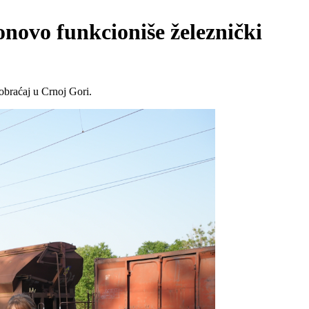
novo funkcioniše železnički
obraćaj u Crnoj Gori.