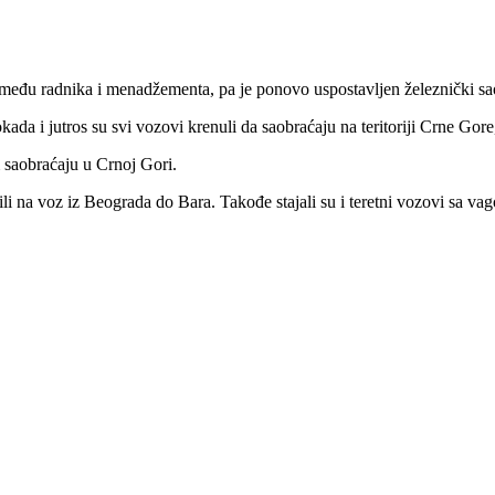
među radnika i menadžementa, pa je ponovo uspostavljen železnički sa
okada i jutros su svi vozovi krenuli da saobraćaju na teritoriji Crne Go
saobraćaju u Crnoj Gori.
ili na voz iz Beograda do Bara. Takođe stajali su i teretni vozovi sa v