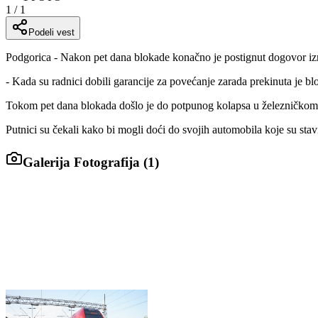
1
/
1
Podeli vest
Podgorica - Nakon pet dana blokade konačno je postignut dogovor iz
- Kada su radnici dobili garancije za povećanje zarada prekinuta je bl
Tokom pet dana blokada došlo je do potpunog kolapsa u železničkom 
Putnici su čekali kako bi mogli doći do svojih automobila koje su stav
Galerija Fotografija (
1
)