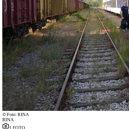
©
Foto: RINA
RINA
1
FOTO