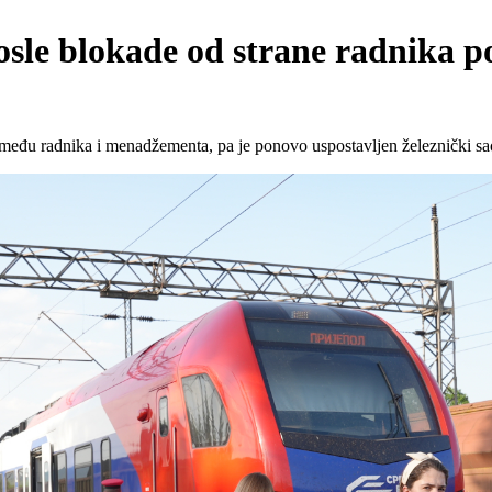
sle blokade od strane radnika po
među radnika i menadžementa, pa je ponovo uspostavljen železnički sa