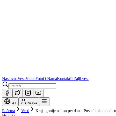
Naslovna
Vesti
Video
Foto
O Nama
Kontakt
Pošalji vest
LAT
Prijava
Početna
Vesti
Kraj agonije nakon pet dana: Posle blokade od st
Hronika