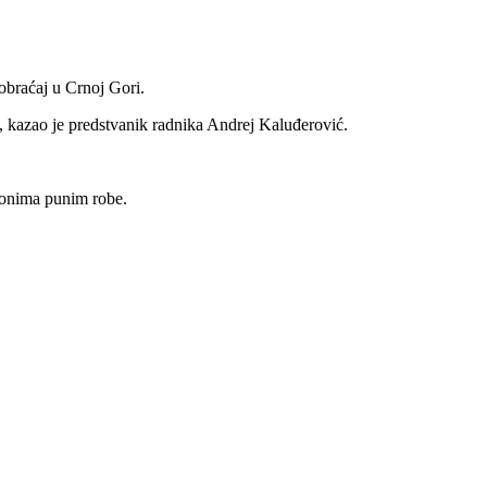
obraćaj u Crnoj Gori.
re, kazao je predstvanik radnika Andrej Kaluđerović.
agonima punim robe.