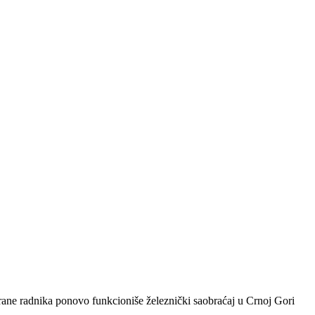
rane radnika ponovo funkcioniše železnički saobraćaj u Crnoj Gori