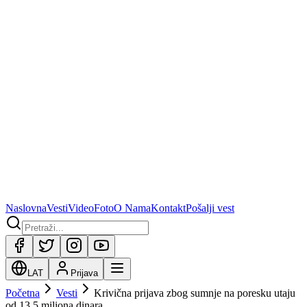
Naslovna
Vesti
Video
Foto
O Nama
Kontakt
Pošalji vest
LAT
Prijava
Početna
Vesti
Krivična prijava zbog sumnje na poresku utaju
od 13,5 miliona dinara