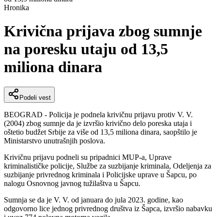
Hronika
Krivična prijava zbog sumnje
na poresku utaju od 13,5
miliona dinara
Podeli vest
BEOGRAD - Policija je podnela krivičnu prijavu protiv V. V.
(2004) zbog sumnje da je izvršio krivično delo poreska utaja i
oštetio budžet Srbije za više od 13,5 miliona dinara, saopštilo je
Ministarstvo unutrašnjih poslova.
Krivičnu prijavu podneli su pripadnici MUP-a, Uprave
kriminalističke policije, Službe za suzbijanje kriminala, Odeljenja za
suzbijanje privrednog kriminala i Policijske uprave u Šapcu, po
nalogu Osnovnog javnog tužilaštva u Šapcu.
Sumnja se da je V. V. od januara do jula 2023. godine, kao
odgovorno lice jednog privrednog društva iz Šapca, izvršio nabavku