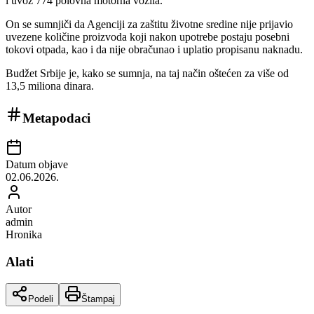
i uvoz 774 polovna motorna vozila.
On se sumnjiči da Agenciji za zaštitu životne sredine nije prijavio
uvezene količine proizvoda koji nakon upotrebe postaju posebni
tokovi otpada, kao i da nije obračunao i uplatio propisanu naknadu.
Budžet Srbije je, kako se sumnja, na taj način oštećen za više od
13,5 miliona dinara.
Metapodaci
Datum objave
02.06.2026.
Autor
admin
Hronika
Alati
Podeli
Štampaj