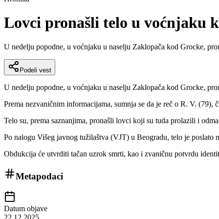
Lovci pronašli telo u voćnjaku 
U nedelju popodne, u voćnjaku u naselju Zaklopača kod Grocke, pronađ
Podeli vest
U nedelju popodne, u voćnjaku u naselju Zaklopača kod Grocke, pronađ
Prema nezvaničnim informacijama, sumnja se da je reč o R. V. (79), čij
Telo su, prema saznanjima, pronašli lovci koji su tuda prolazili i odmah
Po nalogu Višeg javnog tužilaštva (VJT) u Beogradu, telo je poslato n
Obdukcija će utvrditi tačan uzrok smrti, kao i zvaničnu potvrdu identit
Metapodaci
Datum objave
22.12.2025.