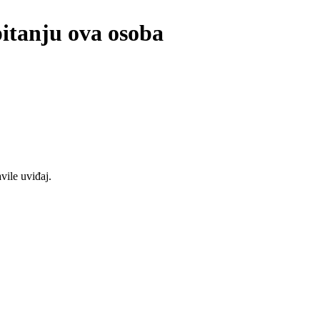
pitanju ova osoba
vile uviđaj.