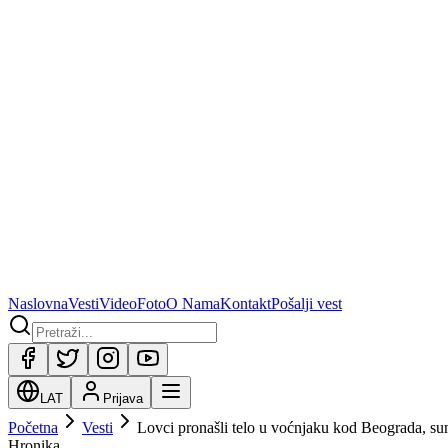
Naslovna
Vesti
Video
Foto
O Nama
Kontakt
Pošalji vest
LAT
Prijava
Početna
Vesti
Lovci pronašli telo u voćnjaku kod Beograda, sum
Hronika