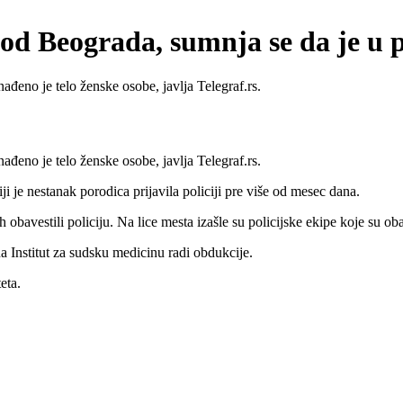
kod Beograda, sumnja se da je u 
eno je telo ženske osobe, javlja Telegraf.rs.
eno je telo ženske osobe, javlja Telegraf.rs.
i je nestanak porodica prijavila policiji pre više od mesec dana.
 obavestili policiju. Na lice mesta izašle su policijske ekipe koje su oba
a Institut za sudsku medicinu radi obdukcije.
eta.