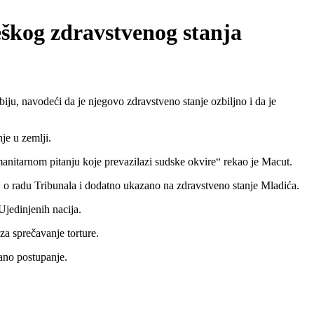
eškog zdravstvenog stanja
, navodeći da je njegovo zdravstveno stanje ozbiljno i da je
je u zemlji.
manitarnom pitanju koje prevazilazi sudske okvire“ rekao je Macut.
aj o radu Tribunala i dodatno ukazano na zdravstveno stanje Mladića.
Ujedinjenih nacija.
za sprečavanje torture.
ano postupanje.