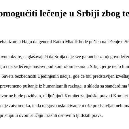
ogućiti lečenje u Srbiji zbog t
izam u Hagu da general Ratko Mladić bude pušten na lečenje u Srbiju
ravne okvire, naglašavajući da Srbija daje sve garancije za njegovo lečen
i da se lečenje nastavi pod kontrolom lekara u Srbiji, jer je reč o hu
Saveta bezbednosti Ujedinjenih nacija, gde će biti predstavljen izvešt
o prevremeno puštanje iz humanitarnih razloga, u skladu sa standardima 
ovor ne bude pozitivan, uključujući Komitet za ljudska prava i Komitet 
enje zatvorenika, te da njegovo uskraćivanje može predstavljati nehum
pristupu u ovom slučaju i zaštiti osnovnih ljudskih prava.