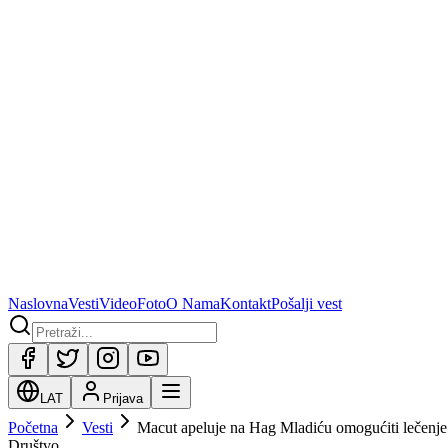
Naslovna
Vesti
Video
Foto
O Nama
Kontakt
Pošalji vest
LAT
Prijava
Početna
Vesti
Macut apeluje na Hag Mladiću omogućiti lečenje 
Društvo