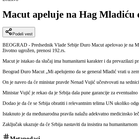
Macut apeluje na Hag Mladiću om
Podeli vest
BEOGRAD - Predsednik Vlade Srbije Đuro Macut apelovao je na Mehan
životno ugrožen, prenosi 192.rs.
Macut je istakao da slučaj ima humanitarni karakter i da prevazilazi p
Beograd Đuro Macut „Mi apelujemo da se general Mladić vrati u zemlju 
On je naveo da će ministar pravde Nenad Vujić učestvovati na sednici 
Ministar Vujić je rekao da je Srbija dala pune garancije za eventualn
Dodao je da će se Srbija obratiti i relevantnim telima UN ukoliko odg
Istaknuto je da međunarodna pravila nalažu adekvatno medicinsko leč
Zaključak ukazuje da će Srbija nastaviti da insistira na humanitarnom 
Metapodaci