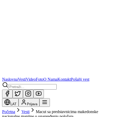
Naslovna
Vesti
Video
Foto
O Nama
Kontakt
Pošalji vest
LAT
Prijava
Početna
Vesti
Macut sa predstavnicima makedonske
nacionalne manjine o unapređenju položaja