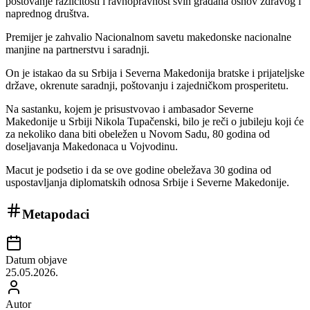
poštovanje različitosti i ravnopravnost svih građana osnov zdravog i
naprednog društva.
Premijer je zahvalio Nacionalnom savetu makedonske nacionalne
manjine na partnerstvu i saradnji.
On je istakao da su Srbija i Severna Makedonija bratske i prijateljske
države, okrenute saradnji, poštovanju i zajedničkom prosperitetu.
Na sastanku, kojem je prisustvovao i ambasador Severne
Makedonije u Srbiji Nikola Tupačenski, bilo je reči o jubileju koji će
za nekoliko dana biti obeležen u Novom Sadu, 80 godina od
doseljavanja Makedonaca u Vojvodinu.
Macut je podsetio i da se ove godine obeležava 30 godina od
uspostavljanja diplomatskih odnosa Srbije i Severne Makedonije.
Metapodaci
Datum objave
25.05.2026.
Autor