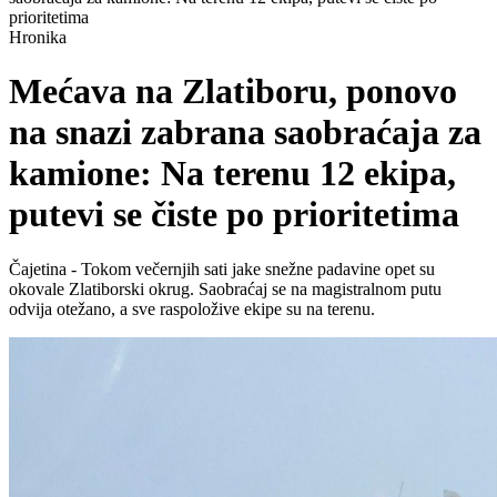
prioritetima
Hronika
Mećava na Zlatiboru, ponovo
na snazi zabrana saobraćaja za
kamione: Na terenu 12 ekipa,
putevi se čiste po prioritetima
Čajetina - Tokom večernjih sati jake snežne padavine opet su
okovale Zlatiborski okrug. Saobraćaj se na magistralnom putu
odvija otežano, a sve raspoložive ekipe su na terenu.