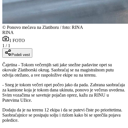
©
Ponovo mećava na Zlatiboru / foto: RINA
RINA
1
FOTO
1
/
1
Podeli vest
Čajetina - Tokom večernjih sati jake snežne padavine opet su
okovale Zlatiborski okrug. Saobraćaj se na magistralnom putu
odvija otežano, a sve raspoložive ekipe su na terenu.
- Sneg je tokom večeri opet počeo jako da pada. Zabrana saobraćaja
za kamione koja je tokom dana ukinuta, ponovo je večeras uvedena.
Svim vozačima se savetuje pojačan oprez, kažu za RINU u
Putevima Užice.
Dodaju da je na terenu 12 ekipa i da se putevi čiste po prioritetima.
Saobraćajnice se posipaju solju i rizlom kako bi se sprečila pojava
poledice.