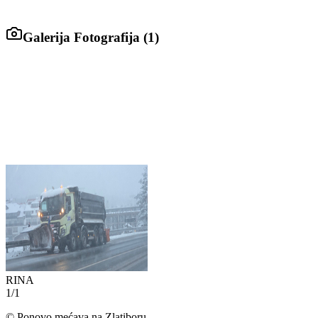
Galerija Fotografija (
1
)
RINA
1
/
1
©
Ponovo mećava na Zlatiboru