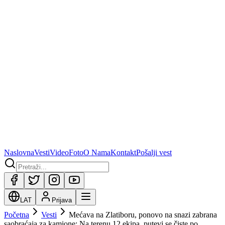
Naslovna
Vesti
Video
Foto
O Nama
Kontakt
Pošalji vest
LAT
Prijava
Početna
Vesti
Mećava na Zlatiboru, ponovo na snazi zabrana
saobraćaja za kamione: Na terenu 12 ekipa, putevi se čiste po