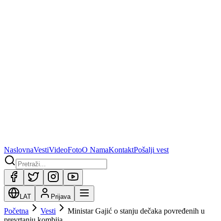
Naslovna
Vesti
Video
Foto
O Nama
Kontakt
Pošalji vest
LAT
Prijava
Početna
Vesti
Ministar Gajić o stanju dečaka povređenih u
prevrtanju kombija