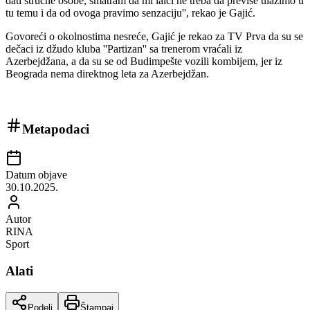
dati stručne osobe, smatram da mi laici ne treba da previše ulazimo u
tu temu i da od ovoga pravimo senzaciju'', rekao je Gajić.
Govoreći o okolnostima nesreće, Gajić je rekao za TV Prva da su se
dečaci iz džudo kluba ''Partizan'' sa trenerom vraćali iz
Azerbejdžana, a da su se od Budimpešte vozili kombijem, jer iz
Beograda nema direktnog leta za Azerbejdžan.
Metapodaci
Datum objave
30.10.2025.
Autor
RINA
Sport
Alati
Podeli
Štampaj