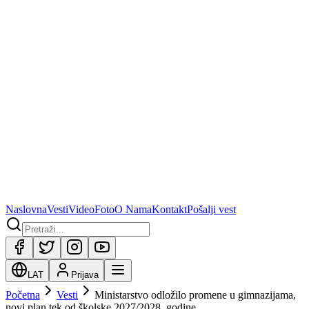
Naslovna
Vesti
Video
Foto
O Nama
Kontakt
Pošalji vest
LAT
Prijava
Početna
Vesti
Ministarstvo odložilo promene u gimnazijama,
novi plan tek od školske 2027/2028. godine