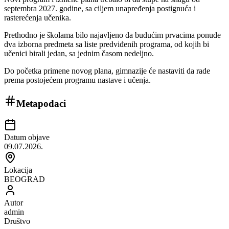
septembra 2027. godine, sa ciljem unapređenja postignuća i
rasterećenja učenika.
Prethodno je školama bilo najavljeno da budućim prvacima ponude
dva izborna predmeta sa liste predviđenih programa, od kojih bi
učenici birali jedan, sa jednim časom nedeljno.
Do početka primene novog plana, gimnazije će nastaviti da rade
prema postojećem programu nastave i učenja.
Metapodaci
Datum objave
09.07.2026.
Lokacija
BEOGRAD
Autor
admin
Društvo