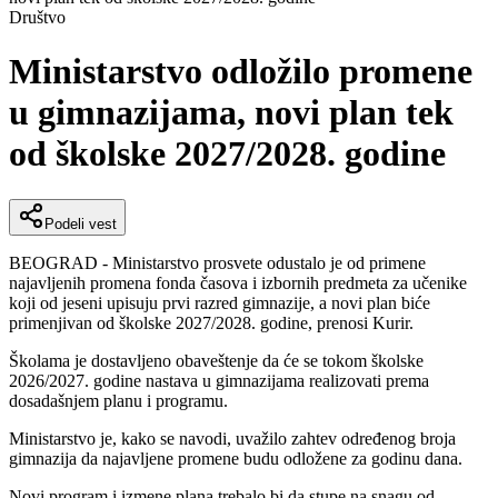
Društvo
Ministarstvo odložilo promene
u gimnazijama, novi plan tek
od školske 2027/2028. godine
Podeli vest
BEOGRAD - Ministarstvo prosvete odustalo je od primene
najavljenih promena fonda časova i izbornih predmeta za učenike
koji od jeseni upisuju prvi razred gimnazije, a novi plan biće
primenjivan od školske 2027/2028. godine, prenosi Kurir.
Školama je dostavljeno obaveštenje da će se tokom školske
2026/2027. godine nastava u gimnazijama realizovati prema
dosadašnjem planu i programu.
Ministarstvo je, kako se navodi, uvažilo zahtev određenog broja
gimnazija da najavljene promene budu odložene za godinu dana.
Novi program i izmene plana trebalo bi da stupe na snagu od