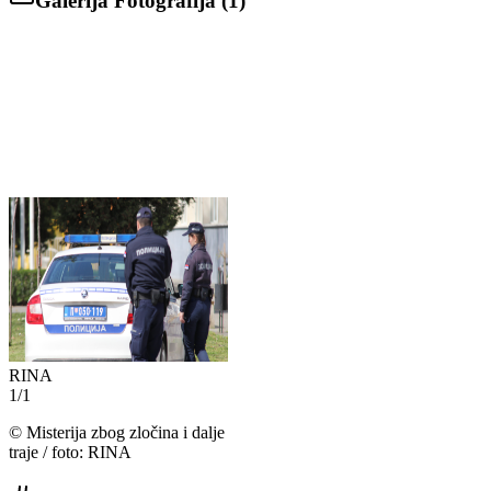
Galerija Fotografija (
1
)
RINA
1
/
1
©
Misterija zbog zločina i dalje
traje / foto: RINA