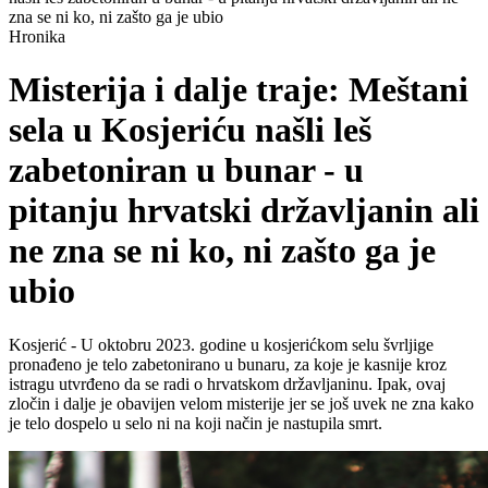
zna se ni ko, ni zašto ga je ubio
Hronika
Misterija i dalje traje: Meštani
sela u Kosjeriću našli leš
zabetoniran u bunar - u
pitanju hrvatski državljanin ali
ne zna se ni ko, ni zašto ga je
ubio
Kosjerić - U oktobru 2023. godine u kosjerićkom selu švrljige
pronađeno je telo zabetonirano u bunaru, za koje je kasnije kroz
istragu utvrđeno da se radi o hrvatskom državljaninu. Ipak, ovaj
zločin i dalje je obavijen velom misterije jer se još uvek ne zna kako
je telo dospelo u selo ni na koji način je nastupila smrt.