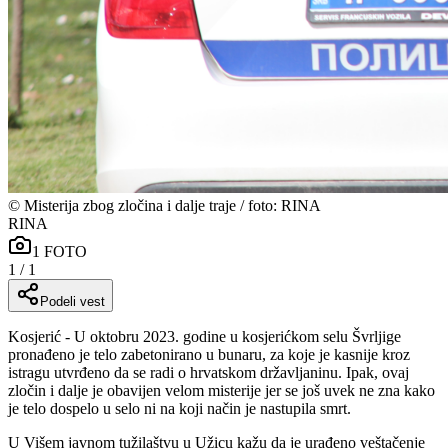
©
Misterija zbog zločina i dalje traje / foto: RINA
RINA
1
FOTO
1
/
1
Podeli vest
Kosjerić - U oktobru 2023. godine u kosjerićkom selu Švrljige
pronađeno je telo zabetonirano u bunaru, za koje je kasnije kroz
istragu utvrđeno da se radi o hrvatskom državljaninu. Ipak, ovaj
zločin i dalje je obavijen velom misterije jer se još uvek ne zna kako
je telo dospelo u selo ni na koji način je nastupila smrt.
U Višem javnom tužilaštvu u Užicu kažu da je urađeno veštačenje