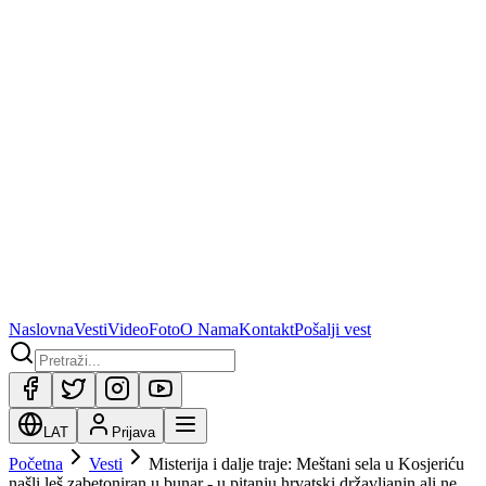
Naslovna
Vesti
Video
Foto
O Nama
Kontakt
Pošalji vest
LAT
Prijava
Početna
Vesti
Misterija i dalje traje: Meštani sela u Kosjeriću
našli leš zabetoniran u bunar - u pitanju hrvatski državljanin ali ne