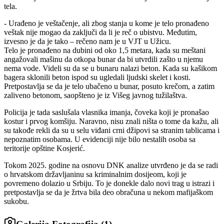
tela.
- Urađeno je veštačenje, ali zbog stanja u kome je telo pronađeno
veštak nije mogao da zaključi da li je reč o ubistvu. Međutim,
izvesno je da je tako – rečeno nam je u VJT u Užicu.
Telo je pronađeno na dubini od oko 1,5 metara, kada su meštani
angažovali mašinu da otkopa bunar da bi utvrdili zašto u njemu
nema vode. Videli su da se u bunaru nalazi beton. Kada su kašikom
bagera sklonili beton ispod su ugledali ljudski skelet i kosti.
Pretpostavlja se da je telo ubačeno u bunar, posuto krečom, a zatim
zaliveno betonom, saopšteno je iz Višeg javnog tužilaštva.
Policija je tada saslušala vlasnika imanja, čoveka koji je pronašao
kostur i prvog komšiju. Naravno, nisu znali ništa o tome da kažu, ali
su takođe rekli da su u selu viđani crni džipovi sa stranim tablicama i
nepoznatim osobama. U evidenciji nije bilo nestalih osoba sa
teritorije opštine Kosjerić.
Tokom 2025. godine na osnovu DNK analize utvrđeno je da se radi
o hrvatskom državljaninu sa kriminalnim dosijeom, koji je
povremeno dolazio u Srbiju. To je donekle dalo novi trag u istrazi i
pretpostavlja se da je žrtva bila deo obračuna u nekom mafijaškom
sukobu.