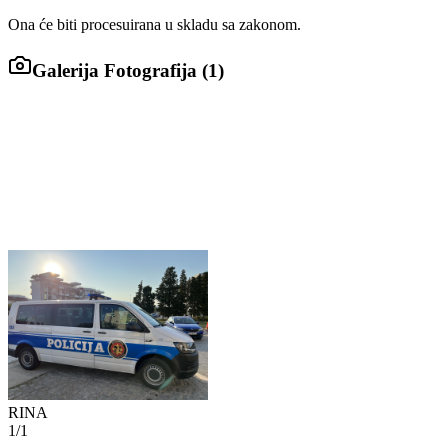
Ona će biti procesuirana u skladu sa zakonom.
Galerija Fotografija (
1
)
RINA
1
/
1