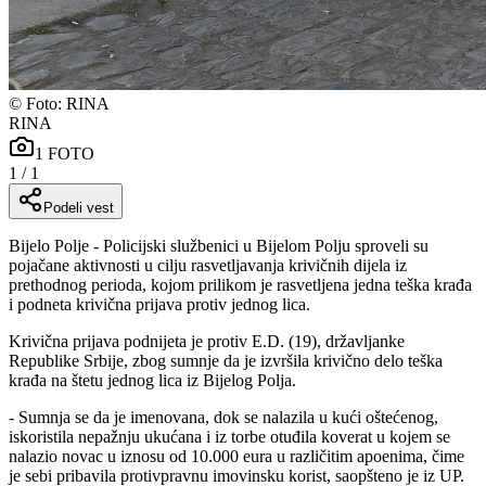
©
Foto: RINA
RINA
1
FOTO
1
/
1
Podeli vest
Bijelo Polje - Policijski službenici u Bijelom Polju sproveli su
pojačane aktivnosti u cilju rasvetljavanja krivičnih dijela iz
prethodnog perioda, kojom prilikom je rasvetljena jedna teška krađa
i podneta krivična prijava protiv jednog lica.
Krivična prijava podnijeta je protiv E.D. (19), državljanke
Republike Srbije, zbog sumnje da je izvršila krivično delo teška
krađa na štetu jednog lica iz Bijelog Polja.
- Sumnja se da je imenovana, dok se nalazila u kući oštećenog,
iskoristila nepažnju ukućana i iz torbe otuđila koverat u kojem se
nalazio novac u iznosu od 10.000 eura u različitim apoenima, čime
je sebi pribavila protivpravnu imovinsku korist, saopšteno je iz UP.