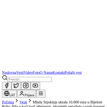
Naslovna
Vesti
Video
Foto
O Nama
Kontakt
Pošalji vest
LAT
Prijava
Početna
Vesti
Mlada Srpskinja ukrala 10.000 eura u Bijelom
Polju: Bila u kući kod oštećenog, iskoristila nepažnju i uzela koverat