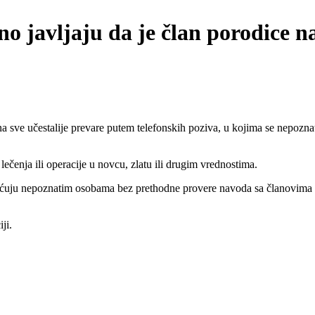
 javljaju da je član porodice nas
ve učestalije prevare putem telefonskih poziva, u kojima se nepoznate
ečenja ili operacije u novcu, zlatu ili drugim vrednostima.
laćuju nepoznatim osobama bez prethodne provere navoda sa članovima
ji.