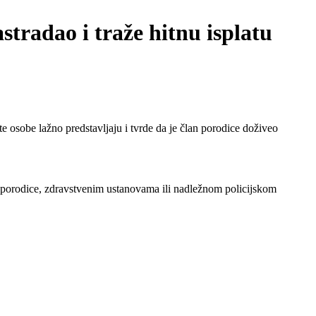
tradao i traže hitnu isplatu
 osobe lažno predstavljaju i tvrde da je član porodice doživeo
 porodice, zdravstvenim ustanovama ili nadležnom policijskom