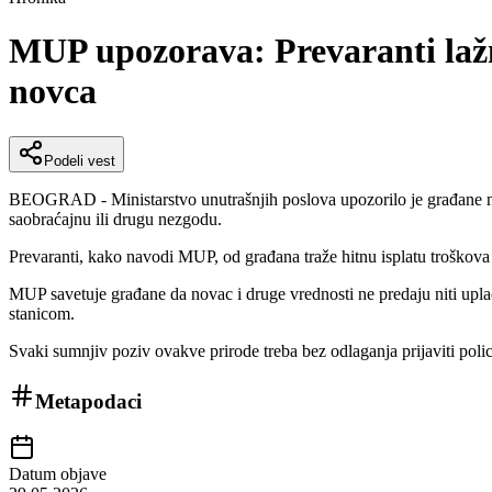
MUP upozorava: Prevaranti lažno
novca
Podeli vest
BEOGRAD - Ministarstvo unutrašnjih poslova upozorilo je građane na s
saobraćajnu ili drugu nezgodu.
Prevaranti, kako navodi MUP, od građana traže hitnu isplatu troškova l
MUP savetuje građane da novac i druge vrednosti ne predaju niti up
stanicom.
Svaki sumnjiv poziv ovakve prirode treba bez odlaganja prijaviti polici
Metapodaci
Datum objave