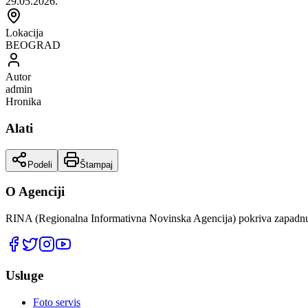
29.05.2026.
Lokacija
BEOGRAD
Autor
admin
Hronika
Alati
Podeli
Štampaj
O Agenciji
RINA (Regionalna Informativna Novinska Agencija) pokriva zapadnu 
Usluge
Foto servis