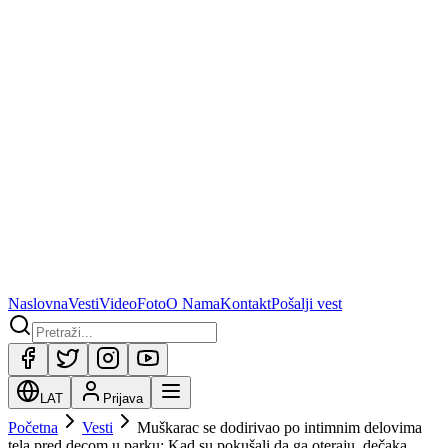
Naslovna
Vesti
Video
Foto
O Nama
Kontakt
Pošalji vest
LAT
Prijava
Početna
Vesti
Muškarac se dodirivao po intimnim delovima
tela pred decom u parku: Kad su pokušali da ga oteraju, dečaka