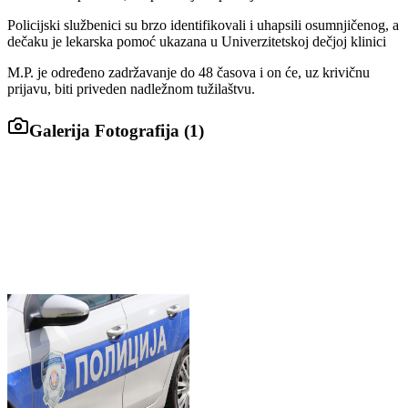
Policijski službenici su brzo identifikovali i uhapsili osumnjičenog, a
dečaku je lekarska pomoć ukazana u Univerzitetskoj dečjoj klinici
M.P. je određeno zadržavanje do 48 časova i on će, uz krivičnu
prijavu, biti priveden nadležnom tužilaštvu.
Galerija Fotografija (
1
)