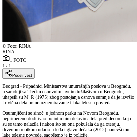
©
Foto: RINA
RINA
1
FOTO
1
/
1
Podeli vest
Beograd - Pripadnici Ministarstva unutrašnjih poslova u Beogradu,
u saradnji sa Trećim osnovnim javnim tužilaštvom u Beogradu,
uhapsili su M. P. (1975) zbog postojanja osnova sumnje da je izvršio
krivična dela polno uznemiravanje i laka telesna povreda.
Osumnjičeni se sinoć, u jednom parku na Novom Beogradu,
neprimereno dodirivao po intimnim delovima tela pred decom koja
su se tamo nalazila i nakon što su ona pokušala da ga oteraju,
drvenom motkom udario u leđa i glavu dečaka (2012) nanevši mu
lake telesne povrede, saopšteno je iz policije.