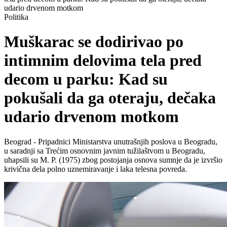
udario drvenom motkom
Politika
Muškarac se dodirivao po
intimnim delovima tela pred
decom u parku: Kad su
pokušali da ga oteraju, dečaka
udario drvenom motkom
Beograd - Pripadnici Ministarstva unutrašnjih poslova u Beogradu,
u saradnji sa Trećim osnovnim javnim tužilaštvom u Beogradu,
uhapsili su M. P. (1975) zbog postojanja osnova sumnje da je izvršio
krivična dela polno uznemiravanje i laka telesna povreda.