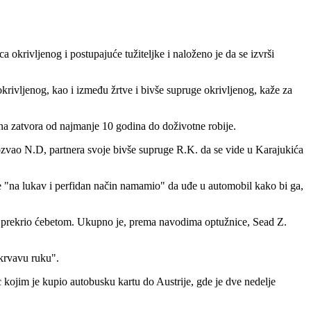
okrivljenog i postupajuće tužiteljke i naloženo je da se izvrši
okrivljenog, kao i između žrtve i bivše supruge okrivljenog, kaže za
zna zatvora od najmanje 10 godina do doživotne robije.
pozvao N.D, partnera svoje bivše supruge R.K. da se vide u Karajukića
je "na lukav i perfidan način namamio" da uđe u automobil kako bi ga,
i prekrio ćebetom. Ukupno je, prema navodima optužnice, Sead Z.
 krvavu ruku".
ojim je kupio autobusku kartu do Austrije, gde je dve nedelje