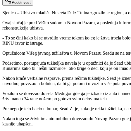
Podeli vest
Sjenica – Ubistvo mladića Nusreta D. iz Tutina zgrozilo je region, a opt
Ovaj slučaj je pred Višim sudom u Novom Pazaru, a poslednja informaci
rekonstrukcija ubistva.
- To se čini kako bi se utvrdilo vreme tokom kojeg je žrtva trpela bol
RINU izvor iz istrage.
Optužnicom Višeg javnog tužilaštva u Novom Pazaru Seadu se na teret 
Podsetimo, postupajuća tužiteljka navela je u optužnici da je Sead ub
Bunarima kako bi "rešili razmirice" oko brige o deci koju je on imao 
Nakon kraće verbalne rasprave, prema rečima tužiteljke, Sead je izne
navodno, povezao u bolnicu, da bi ga potom i u vozilu više puta povre
Vozilom se dovezao do sela Međugor gde ga je izbacio iz auta i nan
žrtvi naneo 34 rane nožem po gotovo svim delovima tela.
Pre nego je telo bacio u bunar, Sead Z. je, kako je rekla tužiteljka, 
Nakon toga se žrtvinim automobilom dovezao do Novog Pazara gde je o
kasnije uhapšen.