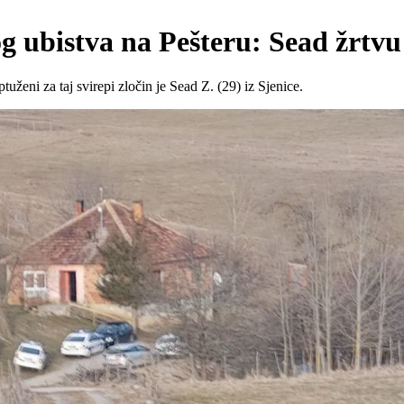
g ubistva na Pešteru: Sead žrtvu
uženi za taj svirepi zločin je Sead Z. (29) iz Sjenice.