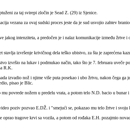
uženi za taj svirepi zločin je Sead Z. (29) iz Sjenice.
ja vezana za ovaj sudski proces jeste da je sud usvojio zahtev branioca 
ove jakog intenziteta, a predočen je i nalaz komunikacije između žrtve i 
stavlja izvršenje krivičnog dela teško ubistvo, za šta je zaprećena ka
istvo izvršio na lukav i podmukao način, tako što je 7. februara uveče 
sa R.K.
nada izvadio nož i njime više puta posekao i ubo žrtvu, nakon čega ga 
dio, pisao je Blic.
eo mu povrede nožem u predelu vrata, a potom telo N.D. bacio u bunar 
na video poziv pozvao E.DŽ. i "smejući se, pokazao mu telo žrtve i svoju
prao tragove krvi sa vozila, a potom od rođaka E.H. pozajmio novac k