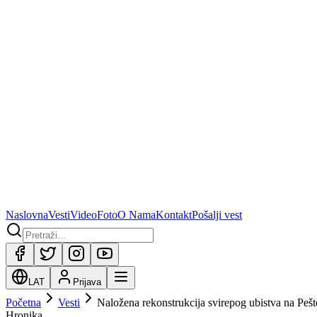
Naslovna
Vesti
Video
Foto
O Nama
Kontakt
Pošalji vest
LAT
Prijava
Početna
Vesti
Naložena rekonstrukcija svirepog ubistva na Pešt
Hronika