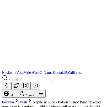
Naslovna
Vesti
Video
Foto
O Nama
Kontakt
Pošalji vest
LAT
Prijava
Početna
Vesti
Napile se ulice - kolorizovano: Puna prikolica
prosula se iz kamiona - gajbice i pivo rasuli se po putu na deonici