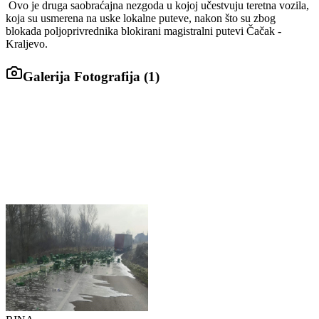
Ovo je druga saobraćajna nezgoda u kojoj učestvuju teretna vozila,
koja su usmerena na uske lokalne puteve, nakon što su zbog
blokada poljoprivrednika blokirani magistralni putevi Čačak -
Kraljevo.
Galerija Fotografija (
1
)