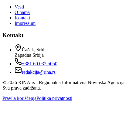
Vesti
O nama
Kontakt
Impressum
Kontakt
Čačak, Srbija
Zapadna Srbija
+381 60 032 5050
redakcija@rina.rs
©
2026
RINA.rs - Regionalna Informativna Novinska Agencija.
Sva prava zadržana.
Pravila korišćenja
Politika privatnosti