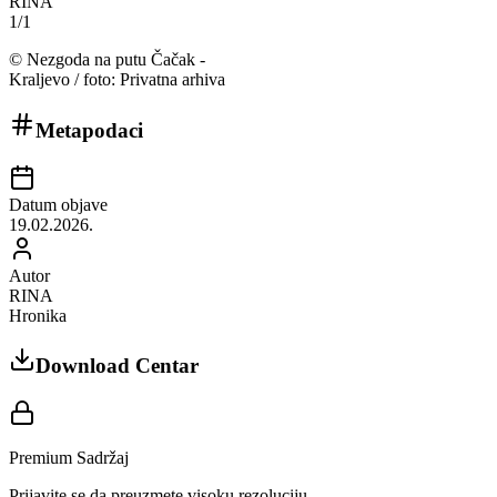
RINA
1
/
1
©
Nezgoda na putu Čačak -
Kraljevo / foto: Privatna arhiva
Metapodaci
Datum objave
19.02.2026.
Autor
RINA
Hronika
Download Centar
Premium Sadržaj
Prijavite se da preuzmete visoku rezoluciju