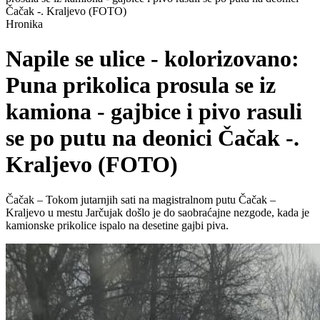
Čačak -. Kraljevo (FOTO)
Hronika
Napile se ulice - kolorizovano:
Puna prikolica prosula se iz
kamiona - gajbice i pivo rasuli
se po putu na deonici Čačak -.
Kraljevo (FOTO)
Čačak – Tokom jutarnjih sati na magistralnom putu Čačak –
Kraljevo u mestu Jarčujak došlo je do saobraćajne nezgode, kada je
kamionske prikolice ispalo na desetine gajbi piva.