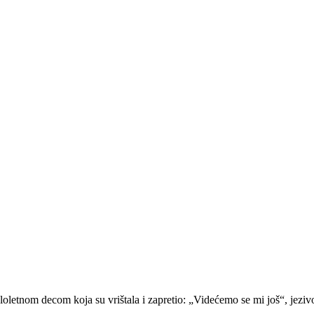
oletnom decom koja su vrištala i zapretio: „Videćemo se mi još“, jeziv