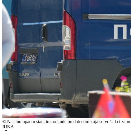
©
Nasilno upao u stan, tukao ljude pred decom koja su vrištala i zap
RINA