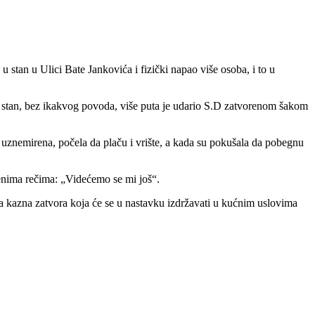
 stan u Ulici Bate Jankovića i fizički napao više osoba, i to u
 u stan, bez ikakvog povoda, više puta je udario S.D zatvorenom šakom
 uznemirena, počela da plaču i vrište, a kada su pokušala da pobegnu
ećenima rečima: „Videćemo se mi još“.
a kazna zatvora koja će se u nastavku izdržavati u kućnim uslovima