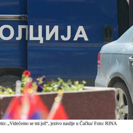
retio: „Videćemo se mi još“, jezivo nasilje u Čačku/ Foto: RINA