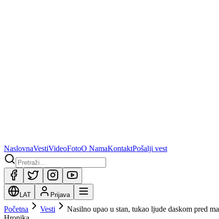
Naslovna
Vesti
Video
Foto
O Nama
Kontakt
Pošalji vest
LAT
Prijava
Početna
Vesti
Nasilno upao u stan, tukao ljude daskom pred mal
Hronika