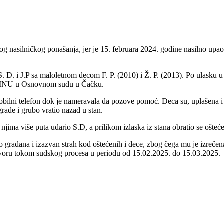
 nasilničkog ponašanja, jer je 15. februara 2024. godine nasilno upao u
S. D. i J.P sa maloletnom decom F. P. (2010) i Ž. P. (2013). Po ulasku
za RINU u Osnovnom sudu u Čačku.
obilni telefon dok je nameravala da pozove pomoć. Deca su, uplašena i
grade i grubo vratio nazad u stan.
 njima više puta udario S.D, a prilikom izlaska iz stana obratio se ošt
građana i izazvan strah kod oštećenih i dece, zbog čega mu je izrečen
itvoru tokom sudskog procesa u periodu od 15.02.2025. do 15.03.2025.