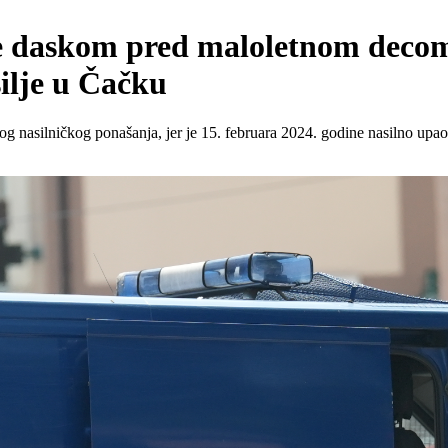
e daskom pred maloletnom decom k
silje u Čačku
 nasilničkog ponašanja, jer je 15. februara 2024. godine nasilno upao u