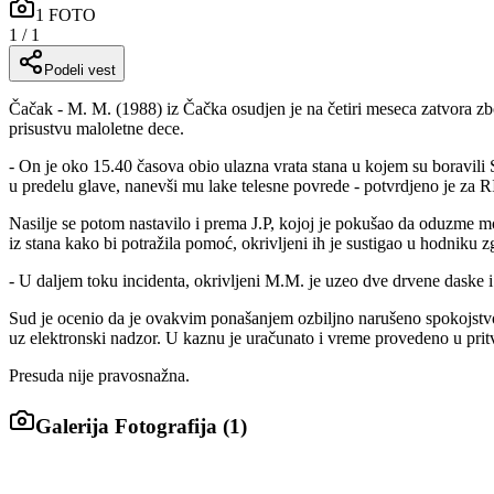
1
FOTO
1
/
1
Podeli vest
Čačak - M. M. (1988) iz Čačka osudjen je na četiri meseca zatvora zbog
prisustvu maloletne dece.
- On je oko 15.40 časova obio ulazna vrata stana u kojem su boravili 
u predelu glave, nanevši mu lake telesne povrede - potvrdjeno je 
Nasilje se potom nastavilo i prema J.P, kojoj je pokušao da oduzme m
iz stana kako bi potražila pomoć, okrivljeni ih je sustigao u hodniku z
- U daljem toku incidenta, okrivljeni M.M. je uzeo dve drvene daske i
Sud je ocenio da je ovakvim ponašanjem ozbiljno narušeno spokojstvo 
uz elektronski nadzor. U kaznu je uračunato i vreme provedeno u pr
Presuda nije pravosnažna.
Galerija Fotografija (
1
)