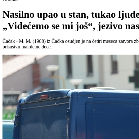
Nasilno upao u stan, tukao ljud
„Videćemo se mi još“, jezivo na
Čačak - M. M. (1988) iz Čačka osudjen je na četiri meseca zatvora zbog
prisustvu maloletne dece.