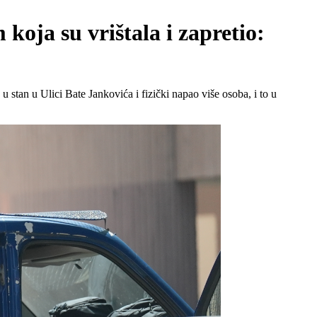
oja su vrištala i zapretio:
 stan u Ulici Bate Jankovića i fizički napao više osoba, i to u