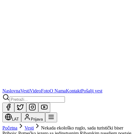
Naslovna
Vesti
Video
Foto
O Nama
Kontakt
Pošalji vest
LAT
Prijava
Početna
Vesti
Nekada ekološko ruglo, sada turistički biser
Priboja: Potpećko jezero sa jedinstvenim Ribarskim naseljem postaje