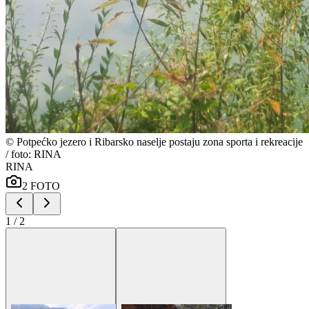
©
Potpećko jezero i Ribarsko naselje postaju zona sporta i rekreacije
/ foto: RINA
RINA
2
FOTO
1
/
2