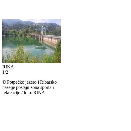
RINA
1
/
2
©
Potpećko jezero i Ribarsko
naselje postaju zona sporta i
rekreacije / foto: RINA