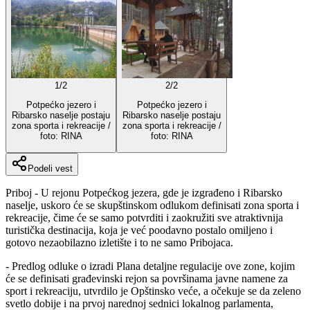
1
/
2
2
/
2
Potpećko jezero i
Potpećko jezero i
Ribarsko naselje postaju
Ribarsko naselje postaju
zona sporta i rekreacije /
zona sporta i rekreacije /
foto: RINA
foto: RINA
Podeli vest
Priboj - U rejonu Potpećkog jezera, gde je izgrađeno i Ribarsko
naselje, uskoro će se skupštinskom odlukom definisati zona sporta i
rekreacije, čime će se samo potvrditi i zaokružiti sve atraktivnija
turistička destinacija, koja je već poodavno postalo omiljeno i
gotovo nezaobilazno izletište i to ne samo Pribojaca.
- Predlog odluke o izradi Plana detaljne regulacije ove zone, kojim
će se definisati građevinski rejon sa površinama javne namene za
sport i rekreaciju, utvrdilo je Opštinsko veće, a očekuje se da zeleno
svetlo dobije i na prvoj narednoj sednici lokalnog parlamenta,