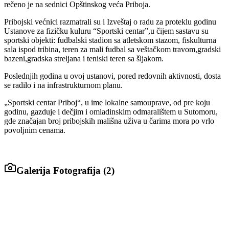
rečeno je na sednici Opštinskog veća Priboja.
Pribojski većnici razmatrali su i Izveštaj o radu za proteklu godinu
Ustanove za fizičku kuluru “Sportski centar”,u čijem sastavu su
sportski objekti: fudbalski stadion sa atletskom stazom, fiskulturna
sala ispod tribina, teren za mali fudbal sa veštačkom travom,gradski
bazeni,gradska streljana i teniski teren sa šljakom.
Poslednjih godina u ovoj ustanovi, pored redovnih aktivnosti, dosta
se radilo i na infrastrukturnom planu.
„Sportski centar Priboj“, u ime lokalne samouprave, od pre koju
godinu, gazduje i dečjim i omladinskim odmaralištem u Sutomoru,
gde značajan broj pribojskih mališna uživa u čarima mora po vrlo
povoljnim cenama.
Galerija Fotografija (
2
)