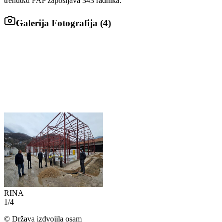
trenutku FAP zapošljava 343 radnika.
Galerija Fotografija (
4
)
RINA
1
/
4
©
Država izdvojila osam