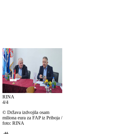
RINA
4
/
4
©
Država izdvojila osam
miliona eura za FAP iz Priboja /
foto: RINA