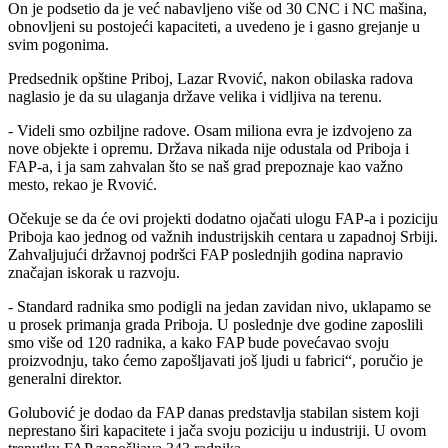
On je podsetio da je već nabavljeno više od 30 CNC i NC mašina,
obnovljeni su postojeći kapaciteti, a uvedeno je i gasno grejanje u
svim pogonima.
Predsednik opštine Priboj, Lazar Rvović, nakon obilaska radova
naglasio je da su ulaganja države velika i vidljiva na terenu.
- Videli smo ozbiljne radove. Osam miliona evra je izdvojeno za
nove objekte i opremu. Država nikada nije odustala od Priboja i
FAP-a, i ja sam zahvalan što se naš grad prepoznaje kao važno
mesto, rekao je Rvović.
Očekuje se da će ovi projekti dodatno ojačati ulogu FAP-a i poziciju
Priboja kao jednog od važnih industrijskih centara u zapadnoj Srbiji.
Zahvaljujući državnoj podršci FAP poslednjih godina napravio
značajan iskorak u razvoju.
- Standard radnika smo podigli na jedan zavidan nivo, uklapamo se
u prosek primanja grada Priboja. U poslednje dve godine zaposlili
smo više od 120 radnika, a kako FAP bude povećavao svoju
proizvodnju, tako ćemo zapošljavati još ljudi u fabrici“, poručio je
generalni direktor.
Golubović je dodao da FAP danas predstavlja stabilan sistem koji
neprestano širi kapacitete i jača svoju poziciju u industriji. U ovom