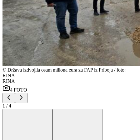
©
Država izdvojila osam miliona eura za FAP iz Priboja / foto:
RINA
RINA
4
FOTO
1
/
4