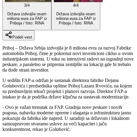
3
/
4
4
/
4
Država izdvojila osam
Država izdvojila osam
miliona eura za FAP iz
miliona eura za FAP iz
Priboja / foto: RINA
Priboja / foto: RINA
Podeli vest
Priboj – Država Srbija izdvojila je 8 miliona evra za razvoj Fabrike
automobila Priboj, čime je pokrenut novi investicioni ciklus u ovom
industrijskom sistemu. U toku su intenzivni radovi na izgradnji nove
peskare, a paralelno se priprema zemljište na lokaciji gde bi trebalo
da dođe strani investitor.
U sedištu FAP-a održan je sastanak direktora fabrike Dejana
Golubovića i predsednika opštine Priboj Lazara Rvovića, na kojem
su predstavljeni tekući projekti i planovi razvoja. Direktor FAP-a
istakao je da je podrška države ključna za nastavak modernizacije.
- Ovo je važan trenutak za FAP. Gradnja nove peskare i novih
pogona, nabavka moderne opreme i ulaganja u infrastrukturu jasno
pokazuju da fabrika ide napred. U saradnji sa državom i lokalnom
samoupravom stvaramo uslove za veći kapacitet i jaču
konkurentnost, rekao je Golubović.