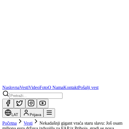
Naslovna
Vesti
Video
Foto
O Nama
Kontakt
Pošalji vest
LAT
Prijava
Početna
Vesti
Nekadašnji gigant vraća staru slavu: Još osam
miliona eura država izdvojila za FAP iz Priboja, gradi se nova