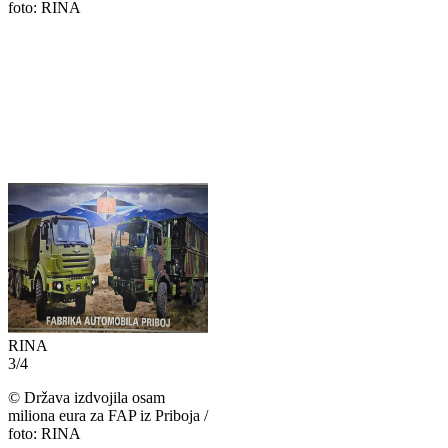
foto: RINA
RINA
3
/
4
©
Država izdvojila osam
miliona eura za FAP iz Priboja /
foto: RINA