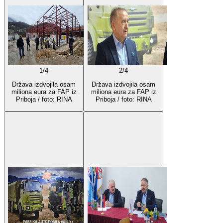
1
/
4
2
/
4
Država izdvojila osam
Država izdvojila osam
miliona eura za FAP iz
miliona eura za FAP iz
Priboja / foto: RINA
Priboja / foto: RINA