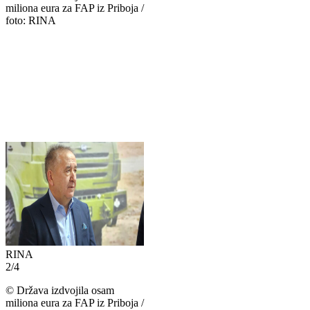
miliona eura za FAP iz Priboja /
foto: RINA
RINA
2
/
4
©
Država izdvojila osam
miliona eura za FAP iz Priboja /