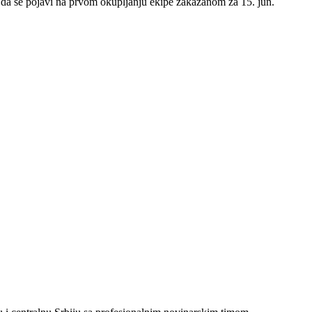
 da se pojavi na prvom okupljanju ekipe zakazanom za 15. jun.