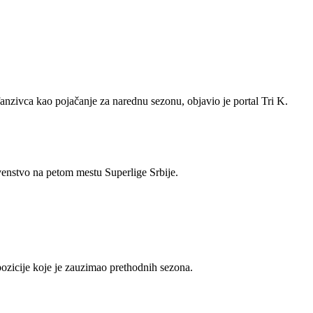
zivca kao pojačanje za narednu sezonu, objavio je portal Tri K.
rvenstvo na petom mestu Superlige Srbije.
ozicije koje je zauzimao prethodnih sezona.