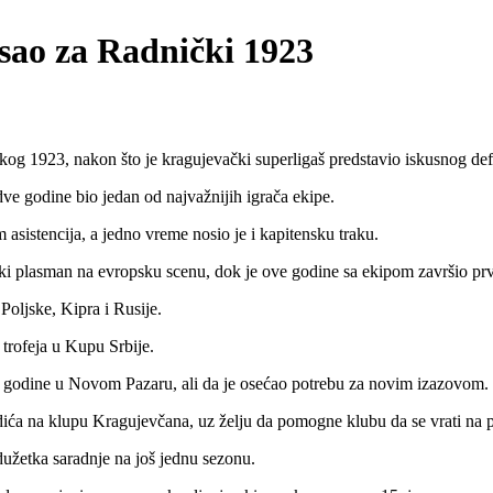
sao za Radnički 1923
923, nakon što je kragujevački superligaš predstavio iskusnog defan
ve godine bio jedan od najvažnijih igrača ekipe.
 asistencija, a jedno vreme nosio je i kapitensku traku.
ijski plasman na evropsku scenu, dok je ove godine sa ekipom završio p
 Poljske, Kipra i Rusije.
 trofeja u Kupu Srbije.
e godine u Novom Pazaru, ali da je osećao potrebu za novim izazovom.
ića na klupu Kragujevčana, uz želju da pomogne klubu da se vrati na p
užetka saradnje na još jednu sezonu.