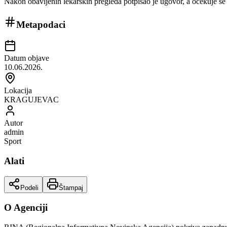
Nakon obavljenih lekarskih pregleda potpisao je ugovor, a očekuje se
Metapodaci
Datum objave
10.06.2026.
Lokacija
KRAGUJEVAC
Autor
admin
Sport
Alati
Podeli
Štampaj
O Agenciji