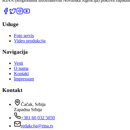
RINA (Regionalna Informativna Novinska Agencija) pokriva zapadnu 
Usluge
Foto servis
Video produkcija
Navigacija
Vesti
O nama
Kontakt
Impressum
Kontakt
Čačak, Srbija
Zapadna Srbija
+381 60 032 5050
redakcija@rina.rs