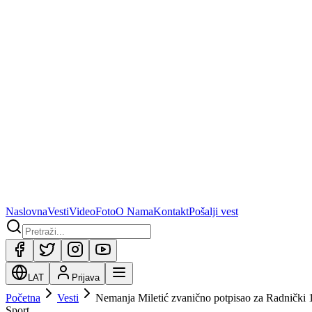
Naslovna
Vesti
Video
Foto
O Nama
Kontakt
Pošalji vest
LAT
Prijava
Početna
Vesti
Nemanja Miletić zvanično potpisao za Radnički 
Sport